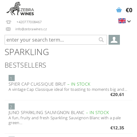
€0
+420777008467
info@zebrawines.cz
SPARKLING
BESTSELLERS
1.
SPIER CAP CLASSIQUE BRUT
–
IN STOCK
A vintage Cap Classique ideal for toasting to moments big and...
€20,61
2.
JUNO SPARKLING SAUVIGNON BLANC
–
IN STOCK
A fun, fruity and fresh Sparkling Sauvignon Blanc with a pale
green...
€12,35