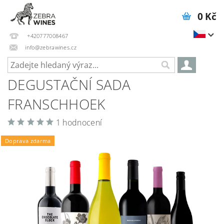
0 Kč
+420777008467
info@zebrawines.cz
DEGUSTAČNÍ SADA
FRANSCHHOEK
1 hodnocení
Doprava zdarma