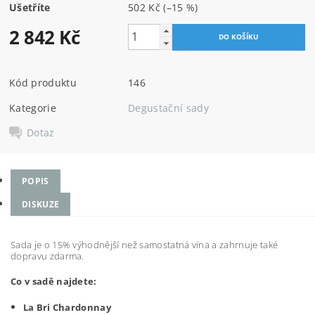
Ušetříte
502 Kč
(–15 %)
2 842 Kč
Kód produktu
146
Kategorie
Degustační sady
Dotaz
POPIS
DISKUZE
Sada je o 15% výhodnější než samostatná vína a zahrnuje také
dopravu zdarma.
Co v sadě najdete:
La Bri Chardonnay