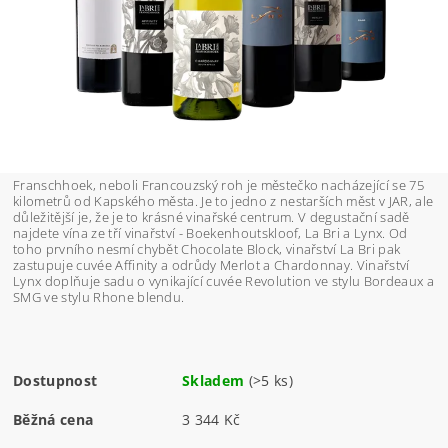
Franschhoek, neboli Francouzský roh je městečko nacházející se 75
kilometrů od Kapského města. Je to jedno z nestarších měst v JAR, ale
důležitější je, že je to krásné vinařské centrum. V degustační sadě
najdete vína ze tří vinařství - Boekenhoutskloof, La Bri a Lynx. Od
toho prvního nesmí chybět Chocolate Block, vinařství La Bri pak
zastupuje cuvée Affinity a odrůdy Merlot a Chardonnay. Vinařství
Lynx doplňuje sadu o vynikající cuvée Revolution ve stylu Bordeaux a
SMG ve stylu Rhone blendu.
Dostupnost
Skladem
(>5 ks)
Běžná cena
3 344 Kč