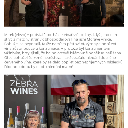
Mirek (vlevo) v podstatě pochází z vinařské rodiny, když jeho otec i
strýc z matčiny strany obhospodařovali na jižní Moravě vinice.
Bohužel se nepotatil, takže namísto pěstování, výroby a popíjení
vína zůstal pouze u konzumace. A protože byl konzumentem
vášnivým, brzy zjistil, že ho po otcově bílém víně poněkud pálí žáha.
Otec bohužel červené nepěstoval, takže začalo hledání dobrého
červeného vína, které by se dalo popíjet bez nepříjemných následků.
Dlouhou dobu bylo toto hledání marné...