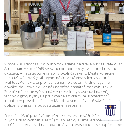
V roce 2018 dochází k dlouho odkládané návštěvě Mirka u tety v Jižní
Africe, kam v roce 1969 se svou rodinou emigrovala před ruskou
okupací. A návštěvou vinařství v okolí Kapského Města konečně
nachází svůj svatý grál - výborná červená vína s konzistentní
kvalitou. Po návratu pronáší památnou větu: "Klidně bych je
dovážel do Česka!" A Zdeněk neméně památně odpoví: "Tak jo..."
Zdeněk následně vyřeší i název nové firmy s asociací na svůj
technologický byznys a pruhované africké zvíře. Koneckonců i
jihoafrický prezident Nelson Mandela si nechával přivážet svůj
oblíbený Shiraz na povozu taženém zebrami.
Dnes úspěšně prodáváme několik desítek převážně červených (ale i
bílých a růžových vín a sektů) z Jižní Afriky a jsme jediným dovozcem
do ČR se specializací na jihoafrická vína. Vše, co u nás koupíte, jsme