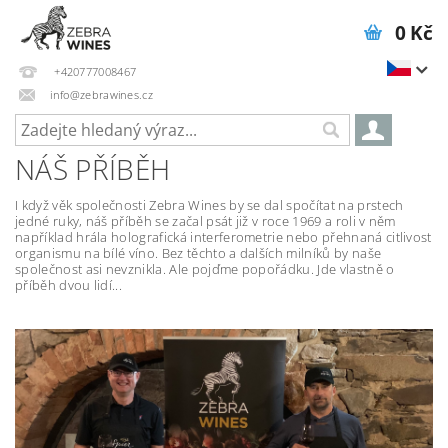
0 Kč
+420777008467
info@zebrawines.cz
NÁŠ PŘÍBĚH
I když věk společnosti Zebra Wines by se dal spočítat na prstech
jedné ruky, náš příběh se začal psát již v roce 1969 a roli v něm
například hrála holografická interferometrie nebo přehnaná citlivost
organismu na bílé víno. Bez těchto a dalších milníků by naše
společnost asi nevznikla. Ale pojďme popořádku. Jde vlastně o
příběh dvou lidí...