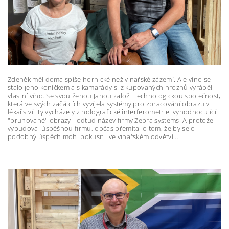
Zdeněk měl doma spíše hornické než vinařské zázemí. Ale víno se
stalo jeho koníčkem a s kamarády si z kupovaných hroznů vyráběli
vlastní víno. Se svou ženou Janou založil technologickou společnost,
která ve svých začátcích vyvíjela systémy pro zpracování obrazu v
lékařství. Ty vycházely z holografické interferometrie vyhodnocující
"pruhované" obrazy - odtud název firmy Zebra systems. A protože
vybudoval úspěšnou firmu, občas přemítal o tom, že by se o
podobný úspěch mohl pokusit i ve vinařském odvětví...