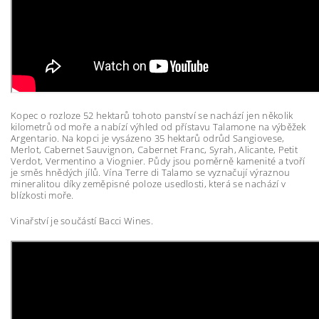
Kopec o rozloze 52 hektarů tohoto panství se nachází jen několik
kilometrů od moře a nabízí výhled od přístavu Talamone na výběžek
Argentario. Na kopci je vysázeno 35 hektarů odrůd Sangiovese,
Merlot, Cabernet Sauvignon, Cabernet Franc, Syrah, Alicante, Petit
Verdot, Vermentino a Viognier. Půdy jsou poměrně kamenité a tvoří
je směs hnědých jílů. Vína Terre di Talamo se vyznačují výraznou
mineralitou díky zeměpisné poloze usedlosti, která se nachází v
blízkosti moře.
Vinařství je součástí Bacci Wines.