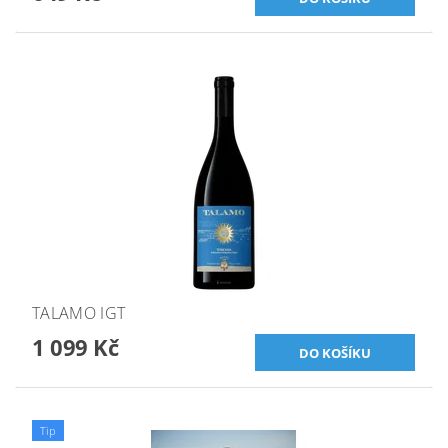
TALAMO IGT
1 099 Kč
Tip