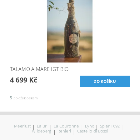
TALAMO A MARE IGT BIO
4 699 Kč
5
položek celkem
Meerlust
|
La Bri
|
La Couronne
|
Lynx
|
Spier 1692
|
Wildeberg
|
Renieri
|
Castello di Bossi