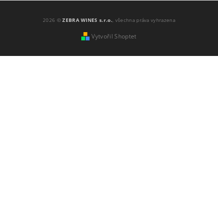
2026 ©
ZEBRA WINES s.r.o.
, všechna práva vyhrazena
Vytvořil Shoptet