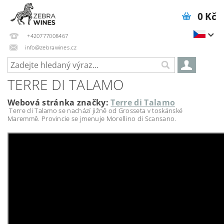
0 Kč
+420777008467
info@zebrawines.cz
TERRE DI TALAMO
Webová stránka značky:
Terre di Talamo
Terre di Talamo se nachází jižně od Grosseta v toskánské
Maremmě. Provincie se jmenuje Morellino di Scansano.