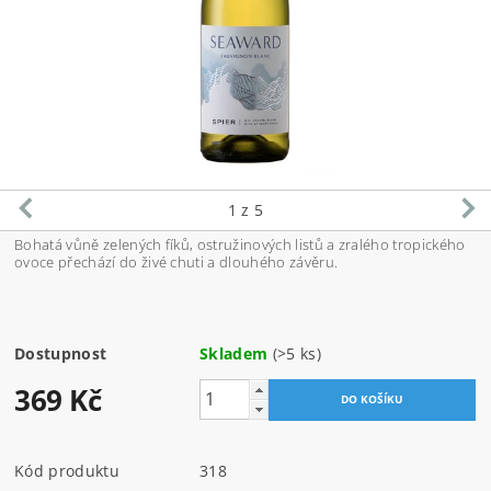
1
z 5
Bohatá vůně zelených fíků, ostružinových listů a zralého tropického
ovoce přechází do živé chuti a dlouhého závěru.
Dostupnost
Skladem
(>5 ks)
369 Kč
Kód produktu
318