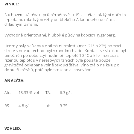
VINICE:
Suchozemská réva o průměrném věku 15 let. léta s nízkými nočními
teplotami, chladivými větry od blízkého Atlantického oceánu a
chladnými zimami.
Východně orientované, hlubok é půdy na kopcích Tygerberg.
Hrozny byly sklízeny v optimální zralosti (mezi 21° a 23°) pomocí
stroje s novou technologií v ranním chladu. Kontakt se slupkou byl
umožněn po dobu čtyř hodin při teplotě 10 °C a k fermentaci s
řízenou teplotou v nerezových tancích byla použita pouze
gravitačně odkapaná volně tekoucí šťáva. Víno zrálo na kalu po
dobu tří měsíců, poté bylo scezeno a lahvováno.
ANALÝZA:
Alc:
13.33 % vol
TA:
6.3 g/L
RS:
4.8 g/L
pH:
3.35
VZHLED: