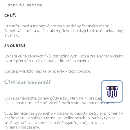
Citronově žlutá barva.
CHUŤ:
Grapefruitové a mangové aroma s podtóny čerstvých mandlí.
Sametová chuť na patře nabízí příchuť čerstvých citrusů, nektarinky
a vanilky.
SNOUBENÍ
:
Bohatá vůně zelených fíků, ostružinových listů a zralého tropického
ovoce přechází do živé chuti a dlouhého závěru.
Buďte první, kdo napíše příspěvek k této položce.
Přidat komentář
Etické zemědělství, zdraví půdy a lidí, kteří na ní pracují. Umělecké
úsilí a absolutní péče při výrobě našich vín. Na tom nám záleží.
Využitím více než 300letého vinařského dědictví se Spier proměnil v
oceňovanou vinařskou farmu ve Stellenboschi. Vinařský tým se
snaží vyrábět vína, která skutečně vyjadřují svůj terroir, s
minimálními zásahy.