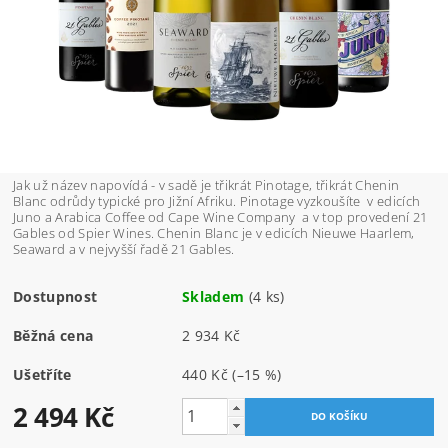
Jak už název napovídá - v sadě je třikrát Pinotage, třikrát Chenin
Blanc odrůdy typické pro Jižní Afriku. Pinotage vyzkoušíte v edicích
Juno a Arabica Coffee od Cape Wine Company a v top provedení 21
Gables od Spier Wines. Chenin Blanc je v edicích Nieuwe Haarlem,
Seaward a v nejvyšší řadě 21 Gables.
Dostupnost
Skladem
(4 ks)
Běžná cena
2 934 Kč
Ušetříte
440 Kč
(–15 %)
2 494 Kč