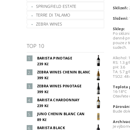
SPRINGFIELD ESTATE
Sklizeň:
TERRE DI TALAMO
Složení:
ZEBRA WINES
Sklep:
Po sklizn
denně pro
pouze z t
TOP 10
sudech.
Alkohol: 
BARISTA PINOTAGE
RS: 1.3 g/l
239 Kč
pH: 3.6
TA: 5.7 g/l
ZEBRA WINES CHENIN BLANC
TSO2: 48 
399 Kč
ZEBRA WINES PINOTAGE
Teplota 
16-18°C
399 Kč
Otevřete 
BARISTA CHARDONNAY
239 Kč
Párování
Bude dok
JUNO CHENIN BLANC CAN
89 Kč
Archivac
Je výborn
BARISTA BLACK