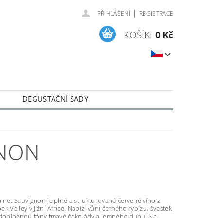
|
PŘIHLÁŠENÍ
REGISTRACE
KOŠÍK:
0 Kč
DEGUSTAČNÍ SADY
CKÁ VÍNA
GNON
rnet Sauvignon je plné a strukturované červené víno z
k Valley v Jižní Africe. Nabízí vůni černého rybízu, švestek
 doplněnou tóny tmavé čokolády a jemného dubu. Na