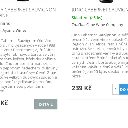
A CABERNET SAUVIGNON
JUNO CABERNET SAUVIG
VINE
Skladem
(>5 ks)
dnáno
Značka:
Cape Wine Company
a:
Ayama Wines
Juno Cabernet Sauvignon je svěž
ovocné červené víno z oblasti C
Cabernet Sauvignon Old Vine
Region v Jižní Africe. Nabízí vůni
í z vinic vysazených v roce 1988
ostružin, švestek a jemných byl
ti Voor Paardeberg v Jižní Africe.
tónů s nádechem vanilky a dubu
á sytě rubínovou barvu, ve vůni
chuti je středně plné, hladké, s 
e tóny koření, hřebíčku a višní v
černých třešní, borůvek a jemn
lu. Chuť připomíná marasku s
kořením. Závěr je čistý a svěží. Id
 pepřovým nádechem, třísloviny
pečené jehněčí kýtě, steakům n
legantní a krásně vyvážené. Zraje
pizze
ců ve velkých dubových sudech a
 se hodí ke grilovaným masům,
239 Kč
ím sýrům nebo pokrmům s
mi
 Kč
DETAIL