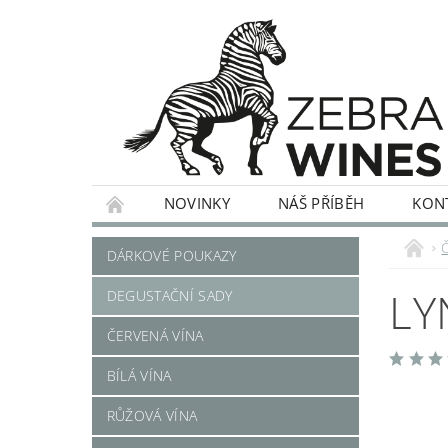
NOVINKY
NÁŠ PŘÍBĚH
KON
ČERVENÁ VÍNA
BÍLÁ VÍNA
RŮŽOVÁ
DÁRKOVÉ POUKAZY
LY
DEGUSTAČNÍ SADY
ČERVENÁ VÍNA
BÍLÁ VÍNA
RŮŽOVÁ VÍNA