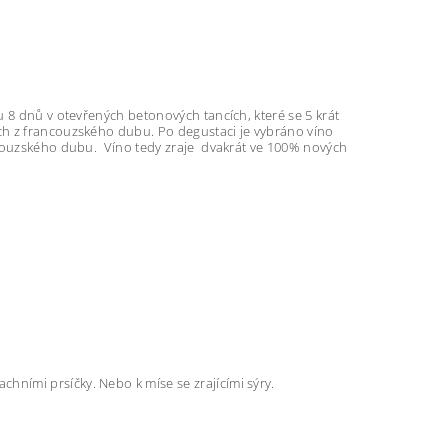
 8 dnů v otevřených betonových tancích, které se 5 krát
ch z francouzského dubu. Po degustaci je vybráno víno
ncouzského dubu. Víno tedy zraje dvakrát ve 100% nových
chními prsíčky. Nebo k míse se
zrajícími sýry.