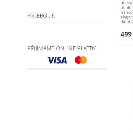
tmavýc
doplně
franco
FACEBOOK
elegant
dlouh
499
PŘIJÍMÁME ONLINE PLATBY