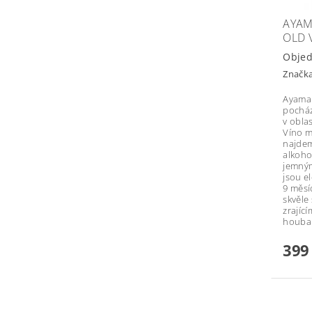
AYAM
OLD 
Obje
Značk
Ayama 
pocház
v oblas
Víno m
najdem
alkoho
jemným
jsou e
9 měsí
skvěle
zrajíc
houba
399