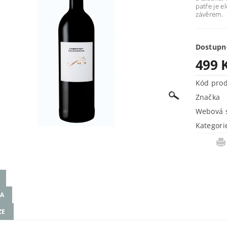
patře je e
závěrem.
Dostupn
499 
Kód pro
Značka
Webová s
Kategori
A
ZE