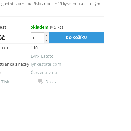
legantní, s pevnou tříslovinou, svěží kyselinou a dlouhým
ost
Skladem
(>5 ks)
Kč
duktu
110
Lynx Estate
tránka značky
lynxestate.com
e
Červená vína
Tisk
Dotaz