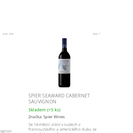
Kód:
286
Kód:
7
SPIER SEAWARD CABERNET
SAUVIGNON
Skladem
(>5 ks)
Značka:
Spier Wines
Se 14 měsíci zrání v sudech z
,
francouzského a amerického dubu se
vignon