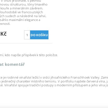
. V chuti je bohaté, s pevnou
vinovou strukturou, tóny tmavého
 kouře a minerálním závěrem.
dlouhodobě ve francouzských
ch sudech a následně na lahvi,
sáhlo maximální elegance a
xnosti.
 Kč
ní, kdo napíše příspěvek k této položce.
dat komentář
te je rodinné vinařství ležící v srdci jihoafrického Franschhoek Valley. Za
a jedinečný charakter místního terroiru. V portfoliu najdete červená vína, 
sé. Vinařství spojuje tradiční postupy s moderním přístupem a jeho vína j