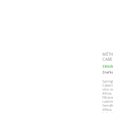
MÉTH
CABE
Skla
Značk
Spring
Cabern
víno vi
Africe
filtra
rubíno
černéh
dřeva,