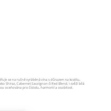
měřuje se na ručně vyráběná vína s důrazem na kvalitu,
jako Shiraz, Cabernet Sauvignon či Red Blend, i svěží bílá
sou oceňována pro čistotu, harmonii a osobitost.