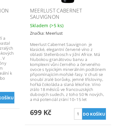
NON
MEERLUST CABERNET
SAUVIGNON
Skladem
(>5 ks)
Značka:
Meerlust
í a
oastal
Meerlust Cabernet Sauvignon je
 zralých
klasické, elegantní červené víno z
inkových
oblasti Stellenbosch v Jižní Africe. Má
. V
hlubokou granátovou barvu a
tóny
komplexní vůni černého a červeného
ým
ovoce s typickým minerálním podtónem
eální k
připomínajícím mořské řasy. V chuti se
ebo
snoubí zralé borůvky, jemné třísloviny,
hořká čokoláda a slaná lékořice. Víno
zrálo 18 měsíců ve francouzských
dubových sudech, z toho 50 % nových,
a má potenciál zrání 10–15 let
699 Kč