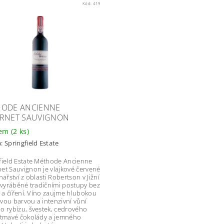
Kód:
419
ODE ANCIENNE
RNET SAUVIGNON
dem
(2 ks)
a:
Springfield Estate
field Estate Méthode Ancienne
et Sauvignon je vlajkové červené
nařství z oblasti Robertson v Jižní
, vyráběné tradičními postupy bez
ce a číření. Víno zaujme hlubokou
vou barvou a intenzivní vůní
o rybízu, švestek, cedrového
 tmavé čokolády a jemného