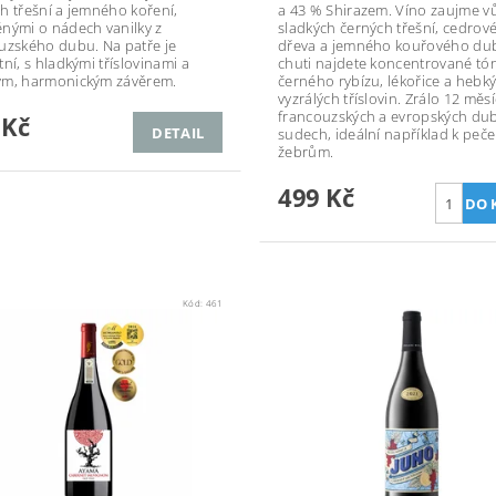
h třešní a jemného koření,
a 43 % Shirazem. Víno zaujme v
nými o nádech vanilky z
sladkých černých třešní, cedrov
uzského dubu. Na patře je
dřeva a jemného kouřového du
ní, s hladkými tříslovinami a
chuti najdete koncentrované tó
ým, harmonickým závěrem.
černého rybízu, lékořice a hebký
vyzrálých tříslovin. Zrálo 12 měs
francouzských a evropských du
 Kč
DETAIL
sudech, ideální například k peč
žebrům.
499 Kč
Kód:
461