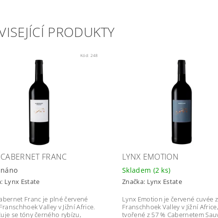
VISEJÍCÍ PRODUKTY
Kód:
248
 CABERNET FRANC
LYNX EMOTION
dnáno
Skladem
(2 ks)
a:
Lynx Estate
Značka:
Lynx Estate
abernet Franc je plné červené
Lynx Emotion je červené cuvée z
Franschhoek Valley v Jižní Africe.
Franschhoek Valley v Jižní Africe
uje se tóny černého rybízu,
tvořené z 57 % Cabernetem Sau