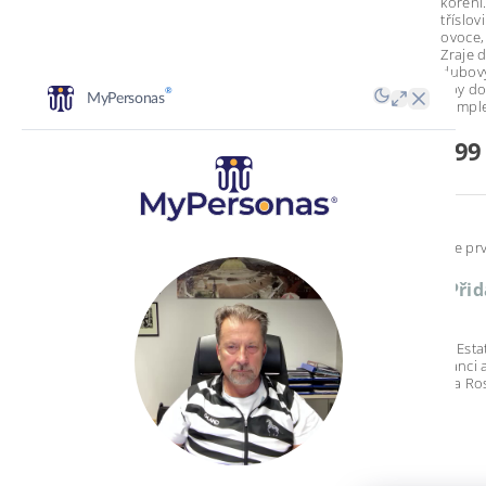
koření
tříslo
ovoce,
Zraje 
dubový
aby do
komple
999
Buďte prv
Při
Lynx Esta
eleganci 
vína a Ro