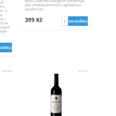
tento Cabernet Sauvignon prezentuje
ůní
jako středně plné víno s výjimečnou
ého
vyvážeností.
bu. V
ny
399 Kč
ch,
íců ve
bových
eným
Kód:
348
Kód:
104