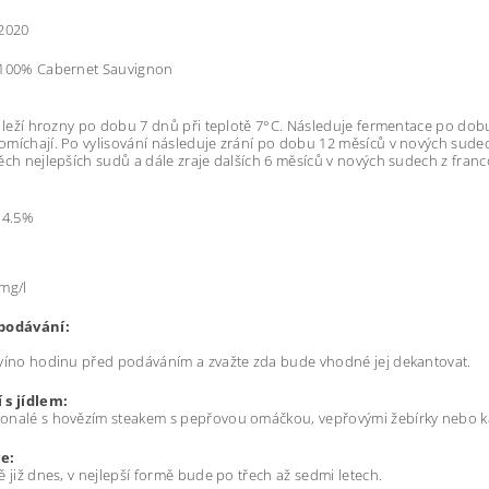
2020
100% Cabernet Sauvignon
i leží hrozny po dobu 7 dnů při teplotě 7°C. Následuje fermentace po dobu
míchají. Po vylisování následuje zrání po dobu 12 měsíců v nových sude
ěch nejlepších sudů a dále zraje dalších 6 měsíců v nových sudech z fra
14.5%
mg/l
podávání:
víno hodinu před podáváním a zvažte zda bude vhodné jej dekantovat.
 s jídlem:
onalé s hovězím steakem s pepřovou omáčkou, vepřovými žebírky nebo ka
e:
ě již dnes, v nejlepší formě bude po třech až sedmi letech.