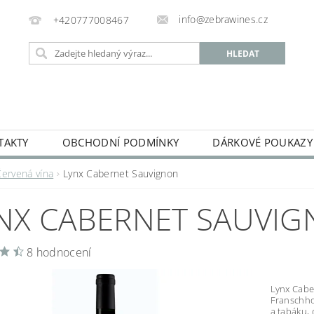
info@zebrawines.cz
+420777008467
TAKTY
OBCHODNÍ PODMÍNKY
DÁRKOVÉ POUKAZY
 VÍNA
TICHÁ VÍNA
ŠUMIVÁ VÍNA
NEALKOHOLI
Červená vína
Lynx Cabernet Sauvignon
NX CABERNET SAUVI
8 hodnocení
Lynx Cabe
Franschhoe
a tabáku,