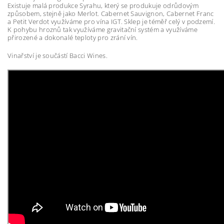
Existuje malá produkce Syrahu, který se produkuje odrůdovým
způsobem, stejně jako Merlot. Cabernet Sauvignon, Cabernet Franc
a Petit Verdot využíváme pro vína IGT. Sklep je téměř celý v podzemí.
K pohybu hroznů tak využíváme gravitační systém a využíváme
přirozené a dokonalé teploty pro zrání vín.
Vinařství je součástí Bacci Wines.