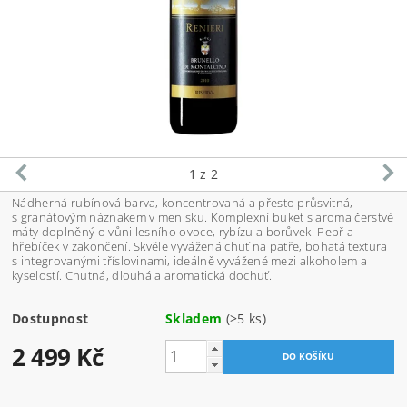
1
z 2
Nádherná rubínová barva, koncentrovaná a přesto průsvitná,
s granátovým náznakem v menisku. Komplexní buket s aroma čerstvé
máty doplněný o vůni lesního ovoce, rybízu a borůvek. Pepř a
hřebíček v zakončení. Skvěle vyvážená chuť na patře, bohatá textura
s integrovanými tříslovinami, ideálně vyvážené mezi alkoholem a
kyselostí. Chutná, dlouhá a aromatická dochuť.
Dostupnost
Skladem
(>5 ks)
2 499 Kč