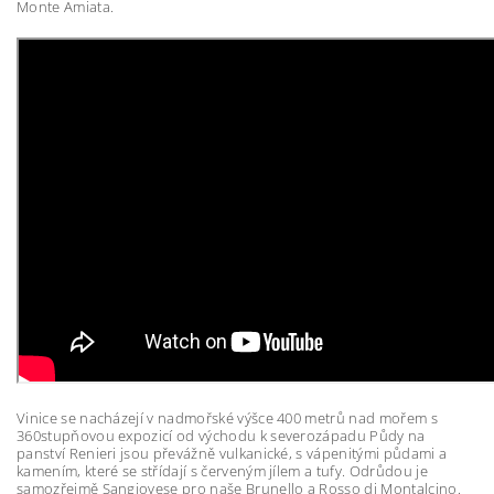
Monte Amiata.
Vinice se nacházejí v nadmořské výšce 400 metrů nad mořem s
360stupňovou expozicí od východu k severozápadu Půdy na
panství Renieri jsou převážně vulkanické, s vápenitými půdami a
kamením, které se střídají s červeným jílem a tufy. Odrůdou je
samozřejmě Sangiovese pro naše Brunello a Rosso di Montalcino.