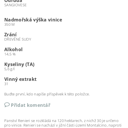
Odrůda
SANGIOVESE
Nadmořská výška vinice
350 M
Zrání
DŘEVĚNÉ SUDY
Alkohol
14,5 %
Kyseliny (TA)
5,6 g/l
Vinný extrakt
31
Buďte první, kdo napíše příspěvek k této položce.
Přidat komentář
Panství Renieri se rozkládá na 120 hektarech, z nichž 30 je určeno
pro vinice. Renieri se nachází v jižní části území Montalcino, naproti