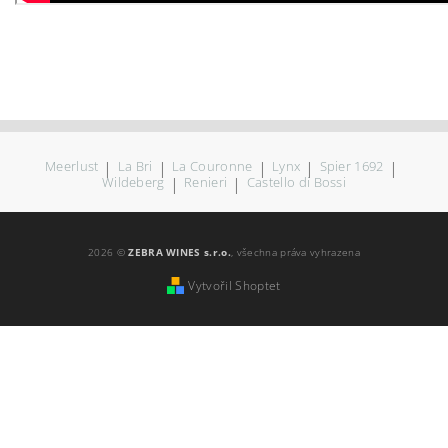
Meerlust
|
La Bri
|
La Couronne
|
Lynx
|
Spier 1692
|
Wildeberg
|
Renieri
|
Castello di Bossi
2026 ©
ZEBRA WINES s.r.o.
, všechna práva vyhrazena
Vytvořil Shoptet