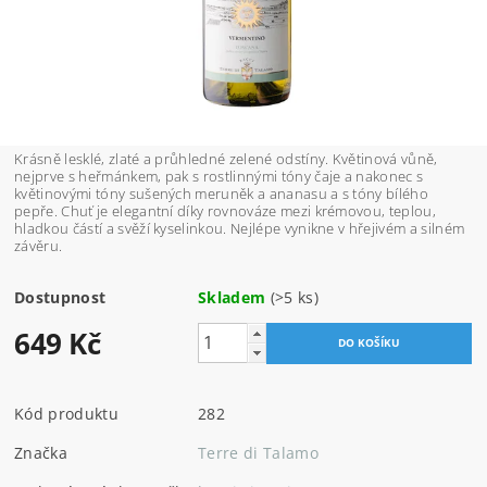
Krásně lesklé, zlaté a průhledné zelené odstíny. Květinová vůně,
nejprve s heřmánkem, pak s rostlinnými tóny čaje a nakonec s
květinovými tóny sušených meruněk a ananasu a s tóny bílého
pepře. Chuť je elegantní díky rovnováze mezi krémovou, teplou,
hladkou částí a svěží kyselinkou. Nejlépe vynikne v hřejivém a silném
závěru.
Dostupnost
Skladem
(>5 ks)
649 Kč
Kód produktu
282
Značka
Terre di Talamo