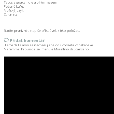
Tacos s guacamole a bílým masem
Pečené kuře,
Mořský jazyk
Zelenina
Buďte první, kdo napíše příspěvek k této položce.
Přidat komentář
Terre di Talamo se nachází jižně od Grosseta v toskánské
Maremmě. Provincie se jmenuje Morellino di Scansano.