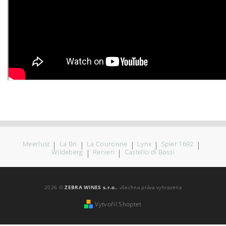
Meerlust
|
La Bri
|
La Couronne
|
Lynx
|
Spier 1692
|
Wildeberg
|
Renieri
|
Castello di Bossi
2026 ©
ZEBRA WINES s.r.o.
, všechna práva vyhrazena
Vytvořil Shoptet