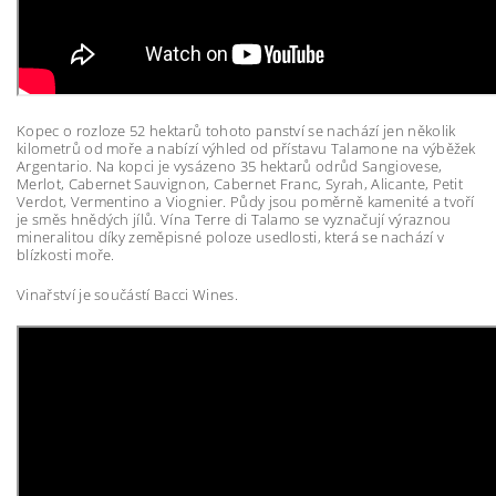
Kopec o rozloze 52 hektarů tohoto panství se nachází jen několik
kilometrů od moře a nabízí výhled od přístavu Talamone na výběžek
Argentario. Na kopci je vysázeno 35 hektarů odrůd Sangiovese,
Merlot, Cabernet Sauvignon, Cabernet Franc, Syrah, Alicante, Petit
Verdot, Vermentino a Viognier. Půdy jsou poměrně kamenité a tvoří
je směs hnědých jílů. Vína Terre di Talamo se vyznačují výraznou
mineralitou díky zeměpisné poloze usedlosti, která se nachází v
blízkosti moře.
Vinařství je součástí Bacci Wines.