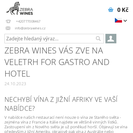
0 Kč
+420777008467
info@zebrawines.cz
ZEBRA WINES VÁS ZVE NA
VELETRH FOR GASTRO AND
HOTEL
24.10.2023
NECHYBÍ VÍNA Z JIŽNÍ AFRIKY VE VAŠÍ
NABÍDCE?
V nabídce našich restaurací není nouze o vína ze Starého světa -
zejména vína z Francie a Itálie najdete ve většině vinných lístků.
Zastoupení vín z Nového světa je už poněkud horší. Objevují se vína
především z Jižní Ameriky, okrajově pak vína z Austrálie nebo