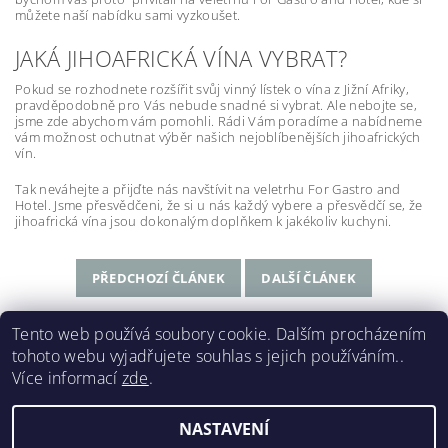
můžete naší nabídku sami vyzkoušet.
JAKÁ JIHOAFRICKÁ VÍNA VYBRAT?
Pokud se rozhodnete rozšířit svůj vinný lístek o vína z Jižní Afriky,
pravděpodobně pro Vás nebude snadné si vybrat. Ale nebojte se,
jsme zde abychom vám pomohli. Rádi Vám poradíme a nabídneme
vám možnost ochutnat výběr našich nejoblíbenějších jihoafrických
vín.
Tak neváhejte a přijďte nás navštívit na veletrhu For Gastro and
Hotel. Jsme přesvědčeni, že si u nás každý vybere a přesvědčí se, že
jihoafrická vína jsou dokonalým doplňkem k jakékoliv kuchyni.
PŘEDCHOZÍ ČLÁNEK
DALŠÍ ČLÁNEK
Tento web používá soubory cookie. Dalším procházením
tohoto webu vyjadřujete souhlas s jejich používáním..
Meerlust
|
La Bri
|
La Couronne
|
Lynx
|
Spier 1692
|
Více informací
zde
.
Wildeberg
|
Renieri
|
Castello di Bossi
NASTAVENÍ