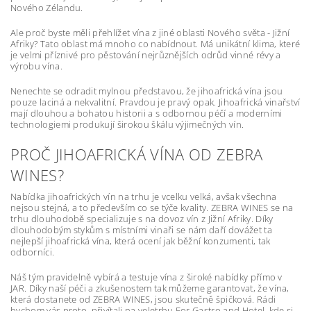
Nového Zélandu.
Ale proč byste měli přehlížet vína z jiné oblasti Nového světa - Jižní
Afriky? Tato oblast má mnoho co nabídnout. Má unikátní klima, které
je velmi příznivé pro pěstování nejrůznějších odrůd vinné révy a
výrobu vína.
Nenechte se odradit mylnou představou, že jihoafrická vína jsou
pouze laciná a nekvalitní. Pravdou je pravý opak. Jihoafrická vinařství
mají dlouhou a bohatou historii a s odbornou péčí a moderními
technologiemi produkují širokou škálu výjimečných vín.
PROČ JIHOAFRICKÁ VÍNA OD ZEBRA
WINES?
Nabídka jihoafrických vín na trhu je vcelku velká, avšak všechna
nejsou stejná, a to především co se týče kvality. ZEBRA WINES se na
trhu dlouhodobě specializuje s na dovoz vín z Jižní Afriky. Díky
dlouhodobým stykům s místními vinaři se nám daří dovážet ta
nejlepší jihoafrická vína, která ocení jak běžní konzumenti, tak
odborníci.
Náš tým pravidelně vybírá a testuje vína z široké nabídky přímo v
JAR. Díky naší péči a zkušenostem tak můžeme garantovat, že vína,
která dostanete od ZEBRA WINES, jsou skutečně špičková. Rádi
bychom vás proto
přivítali na veletrhu For Gastro and Hotel, kde si