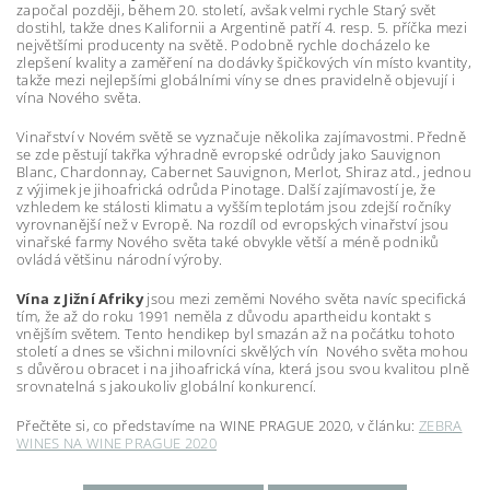
započal později, během 20. století, avšak velmi rychle Starý svět
dostihl, takže dnes Kalifornii a Argentině patří 4. resp. 5. příčka mezi
největšími producenty na světě. Podobně rychle docházelo ke
zlepšení kvality a zaměření na dodávky špičkových vín místo kvantity,
takže mezi nejlepšími globálními víny se dnes pravidelně objevují i
vína Nového světa.
Vinařství v Novém světě se vyznačuje několika zajímavostmi. Předně
se zde pěstují takřka výhradně evropské odrůdy jako Sauvignon
Blanc, Chardonnay, Cabernet Sauvignon, Merlot, Shiraz atd., jednou
z výjimek je jihoafrická odrůda Pinotage. Další zajímavostí je, že
vzhledem ke stálosti klimatu a vyšším teplotám jsou zdejší ročníky
vyrovnanější než v Evropě. Na rozdíl od evropských vinařství jsou
vinařské farmy Nového světa také obvykle větší a méně podniků
ovládá většinu národní výroby.
Vína z Jižní Afriky
jsou mezi zeměmi Nového světa navíc specifická
tím, že až do roku 1991 neměla z důvodu apartheidu kontakt s
vnějším světem. Tento hendikep byl smazán až na počátku tohoto
století a dnes se všichni milovníci skvělých vín Nového světa mohou
s důvěrou obracet i na jihoafrická vína, která jsou svou kvalitou plně
srovnatelná s jakoukoliv globální konkurencí.
Přečtěte si, co představíme na
WINE PRAGUE 2020, v článku:
ZEBRA
WINES NA WINE PRAGUE 2020