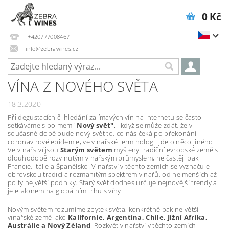
0 Kč
+420777008467
info@zebrawines.cz
VÍNA Z NOVÉHO SVĚTA
18.3.2020
Při degustacích či hledání zajímavých vín na Internetu se často
setkáváme s pojmem "
Nový svět"
. I když se může zdát, že v
současné době bude nový svět to, co nás čeká po překonání
coronavirové epidemie, ve vinařské terminologii jde o něco jiného.
Ve vinařství jsou
Starým světem
myšleny tradiční evropské země s
dlouhodobě rozvinutým vinařským průmyslem, nejčastěji pak
Francie, Itálie a Španělsko. Vinařství v těchto zemích se vyznačuje
obrovskou tradicí a rozmanitým spektrem vinařů, od nejmenších až
po ty největší podniky. Starý svět dodnes určuje nejnovější trendy a
je etalonem na globálním trhu s víny.
Novým světem rozumíme zbytek světa, konkrétně pak největší
vinařské země jako
Kalifornie, Argentina, Chile, Jižní Afrika,
Austrálie a Nový Zéland
. Rozkvět vinařství v těchto zemích