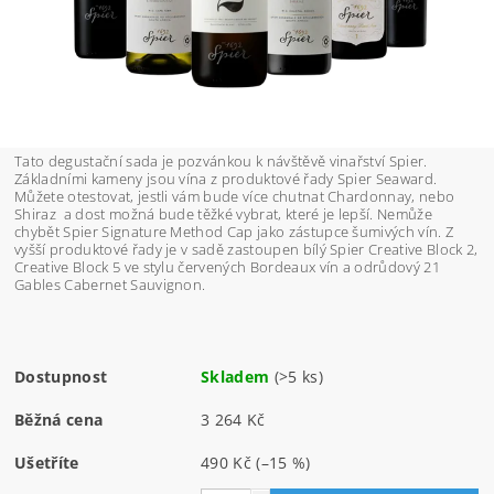
Tato degustační sada je pozvánkou k návštěvě vinařství Spier.
Základními kameny jsou vína z produktové řady Spier Seaward.
Můžete otestovat, jestli vám bude více chutnat Chardonnay, nebo
Shiraz a dost možná bude těžké vybrat, které je lepší. Nemůže
chybět Spier Signature Method Cap jako zástupce šumivých vín. Z
vyšší produktové řady je v sadě zastoupen bílý Spier Creative Block 2,
Creative Block 5 ve stylu červených Bordeaux vín a odrůdový 21
Gables Cabernet Sauvignon.
Dostupnost
Skladem
(>5 ks)
Běžná cena
3 264 Kč
Ušetříte
490 Kč
(–15 %)