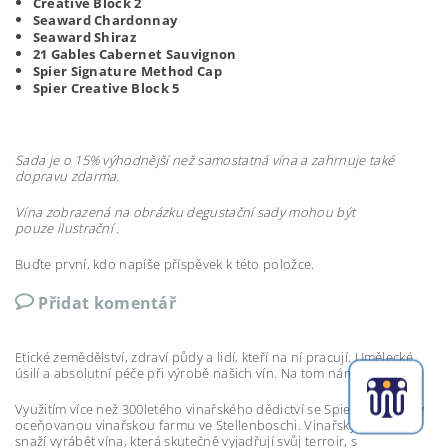
Creative Block 2
Seaward Chardonnay
Seaward Shiraz
21 Gables Cabernet Sauvignon
Spier Signature Method Cap
Spier Creative Block 5
Sada je o 15% výhodnější než samostatná vína a zahrnuje také
dopravu zdarma.
Vína zobrazená na obrázku degustační sady mohou být
pouze
ilustrační .
Buďte první, kdo napíše příspěvek k této položce.
Přidat komentář
Etické zemědělství, zdraví půdy a lidí, kteří na ní pracují. Umělecké
úsilí a absolutní péče při výrobě našich vín. Na tom nám záleží.
Využitím více než 300letého vinařského dědictví se Spier proměnil v
oceňovanou vinařskou farmu ve Stellenboschi. Vinařský tým se
snaží vyrábět vína, která skutečně vyjadřují svůj terroir, s