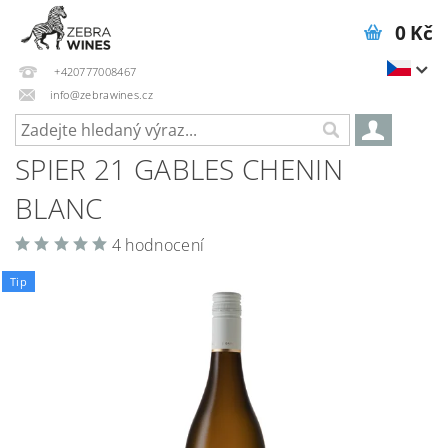
0 Kč
+420777008467
info@zebrawines.cz
SPIER 21 GABLES CHENIN
BLANC
4 hodnocení
Tip