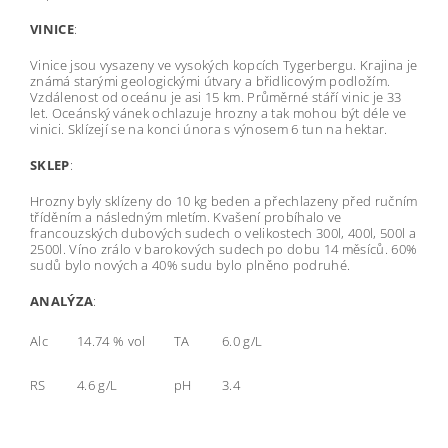
VINICE
:
Vinice jsou vysazeny ve vysokých kopcích Tygerbergu. Krajina je
známá starými geologickými útvary a břidlicovým podložím.
Vzdálenost od oceánu je asi 15 km. Průměrné stáří vinic je 33
let. Oceánský vánek ochlazuje hrozny a tak mohou být déle ve
vinici. Sklízejí se na konci února s výnosem 6 tun na hektar.
SKLEP
:
Hrozny byly sklízeny do 10 kg beden a přechlazeny před ručním
tříděním a následným mletím. Kvašení probíhalo ve
francouzských dubových sudech o velikostech 300l, 400l, 500l a
2500l. Víno zrálo v barokových sudech po dobu 14 měsíců. 60%
sudů bylo nových a 40% sudu bylo plněno podruhé.
ANALÝZA
:
Alc
14.74 % vol
TA
6.0 g/L
RS
4.6 g/L
pH
3.4