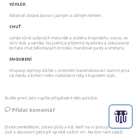
VZHLED
:
Máslově zlatavá barva s jasným a zářivým lemem.
CHUŤ
:
Lehká vůně sušených meruněk a zralého tropického ovoce, ve
vůni dub a vanilka. Na patře je příjemná kyselinka a zakulacená
bohatá chuť bělomasých broskví, mandlové pasty a smetany.
SNOUBENÍ
:
Křupavý vepřový bůček s orientální karamelizovací, kachní prsa
na medu a koření nebo nakládané ryby v Kapském stylu.
Buďte první, kdo napíše příspěvek k této položce.
Přidat komentář
Etické zemědělství, zdraví půdy a lidí, kteří na ní pracují. Umělecké
úsilí a absolutní péče při výrobě našich vín. Na tom nám záleží.