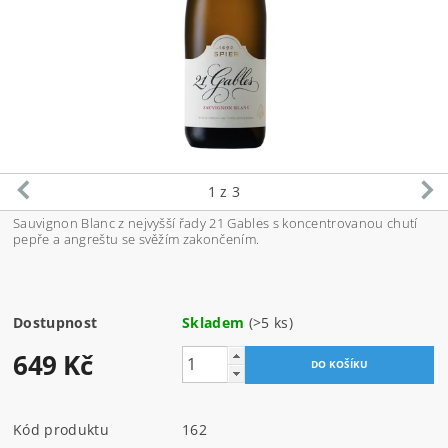
1
z 3
Sauvignon Blanc z nejvyšší řady 21 Gables s koncentrovanou chutí
pepře a angreštu se svěžím zakončením.
Dostupnost
Skladem
(>5 ks)
649 Kč
Kód produktu
162