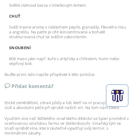
Světle slámová barva s limetkovým lemem.
CHUŤ
:
Svěží travné aroma s nádechem pepře, granadily, fíkového listu
a angreštu. Na patře je cítit koncentrovaná a bohatě
strukturovaná chuť se svěžím zakončením.
SNOUBENÍ
:
Bílé maso jako např. kuře s artyčoky a chřestem, humr nebo
vepřový bok.
Buďte první, kdo napíše příspěvek k této položce.
Přidat komentář
Etické zemědělství, zdraví půdy a lidí, kteří na ní pracují. Umělecké
úsilí a absolutní péče při výrobě našich vín. Na tom nám záleží.
Využitím více než 300letého vinařského dědictví se Spier proměnil v
oceňovanou vinařskou farmu ve Stellenboschi. Vinařský tým se
snaží vyrábět vína, která skutečně vyjadřují svůj terroir, s
minimálními zásahy.