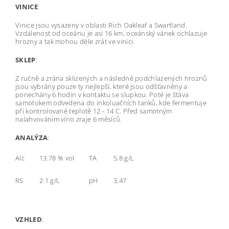
VINICE
:
Vinice jsou vysazeny v oblasti Rich Oakleaf a Swartland.
Vzdálenost od oceánu je asi 16 km, oceánský vánek ochlazuje
hrozny a tak mohou déle zrát ve vinici.
SKLEP
:
Z ručně a zrána sklizených a následně podchlazených hroznů
jsou vybrány pouze ty nejlepší, které jsou odšťavněny a
ponechány 6 hodin v kontaktu se slupkou. Poté je šťáva
samotokem odvedena do inkoluačních tanků, kde fermentuje
při kontrolované teplotě 12 - 14 C. Před samotným
nalahvováním víno zraje 6 měsíců.
ANALÝZA
:
Alc
13.78 % vol
TA
5.8 g/L
RS
2.1 g/L
pH
3.47
VZHLED
: