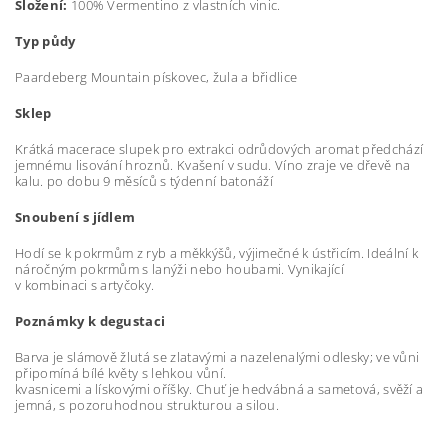
Složení:
100% Vermentino z vlastních vinic.
Typ půdy
Paardeberg Mountain pískovec, žula a břidlice
Sklep
Krátká macerace slupek pro extrakci odrůdových aromat předchází
jemnému lisování hroznů. Kvašení v sudu. Víno zraje ve dřevě na
kalu. po dobu 9 měsíců s týdenní batonáží
Snoubení s jídlem
Hodí se k pokrmům z ryb a měkkýšů, výjimečné k ústřicím. Ideální k
náročným pokrmům s lanýži nebo houbami. Vynikající
v kombinaci s artyčoky.
Poznámky k degustaci
Barva je slámově žlutá se zlatavými a nazelenalými odlesky; ve vůni
připomíná bílé květy s lehkou vůní.
kvasnicemi a lískovými oříšky. Chuť je hedvábná a sametová, svěží a
jemná, s pozoruhodnou strukturou a silou.