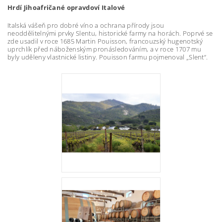
Hrdí Jihoafričané opravdoví Italové
Italská vášeň pro dobré víno a ochrana přírody jsou
neoddělitelnými prvky Slentu, historické farmy na horách. Poprvé se
zde usadil v roce 1685 Martin Pouisson, francouzský hugenotský
uprchlík před náboženským pronásledováním, a v roce 1707 mu
byly uděleny vlastnické listiny. Pouisson farmu pojmenoval „Slent“.