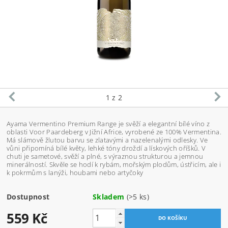
1
z 2
Ayama Vermentino Premium Range je svěží a elegantní bílé víno z
oblasti Voor Paardeberg v Jižní Africe, vyrobené ze 100% Vermentina.
Má slámově žlutou barvu se zlatavými a nazelenalými odlesky. Ve
vůni připomíná bílé květy, lehké tóny droždí a lískových oříšků. V
chuti je sametové, svěží a plné, s výraznou strukturou a jemnou
minerálností. Skvěle se hodí k rybám, mořským plodům, ústřicím, ale i
k pokrmům s lanýži, houbami nebo artyčoky
Dostupnost
Skladem
(>5 ks)
559 Kč