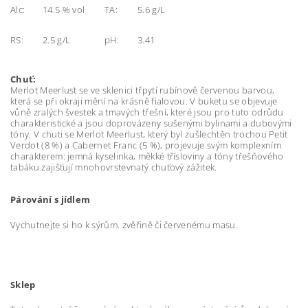
Alc:
14.5 % vol
TA:
5.6 g/L
RS:
2.5 g/L
pH:
3.41
Chuť:
Merlot Meerlust se ve sklenici třpytí rubínově červenou barvou,
která se při okraji mění na krásně fialovou. V buketu se objevuje
vůně zralých švestek a tmavých třešní, které jsou pro tuto odrůdu
charakteristické a jsou doprovázeny sušenými bylinami a dubovými
tóny. V chuti se Merlot Meerlust, který byl zušlechtěn trochou Petit
Verdot (8 %) a Cabernet Franc (5 %), projevuje svým komplexním
charakterem: jemná kyselinka, měkké třísloviny a tóny třešňového
tabáku zajišťují mnohovrstevnatý chuťový zážitek.
Párování s jídlem
Vychutnejte si ho k sýrům. zvěřině či červenému masu.
Sklep