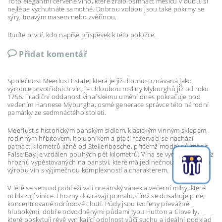
Toto elegantní červené víno, které zrálo osmnáct měsíců v dubu, si
nejlépe vychutnáte samotné. Dobrou volbou jsou také pokrmy se
sýry, tmavým masem nebo zvěřinou.
Buďte první, kdo napíše příspěvek k této položce.
Přidat komentář
Společnost Meerlust Estate, která je již dlouho uznávaná jako
výrobce prvotřídních vín, je chloubou rodiny Myburghů již od roku
1756. Tradiční oddanost vinařskému umění dnes pokračuje pod
vedením Hannese Myburgha, osmé generace správce této národní
památky ze sedmnáctého století.
Meerlust s historickým panským sídlem, klasickým vinným sklepem,
rodinným hřbitovem, holubníkem a ptačí rezervací se nachází
patnáct kilometrů jižně od Stellenbosche, přičemž modrý půlměsíc
False Bay je vzdálen pouhých pět kilometrů. Vína se vyrábějí pouze z
hroznů vypěstovaných na panství, které má jedinečnou polohu pro
výrobu vín s výjimečnou komplexností a charakterem.
V létě se sem od pobřeží valí oceánský vánek a večerní mlhy, které
ochlazují vinice. Hrozny dozrávají pomalu, čímž se dosahuje plné,
koncentrované odrůdové chuti. Půdy jsou tvořeny převážně
hlubokými, dobře odvodněnými půdami typu Hutton a Clovelly,
které poskytují révě vynikající odolnost vůči suchu a ideální podklad