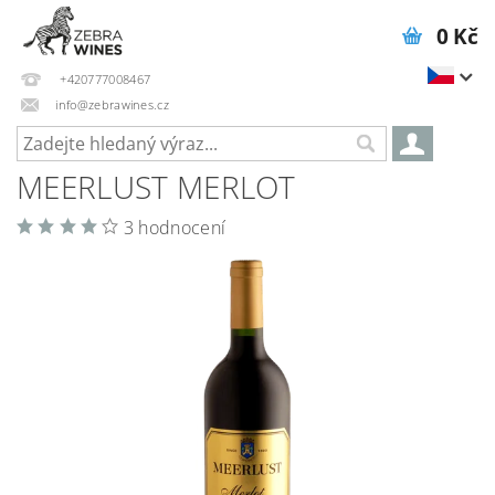
0 Kč
+420777008467
info@zebrawines.cz
MEERLUST MERLOT
3 hodnocení