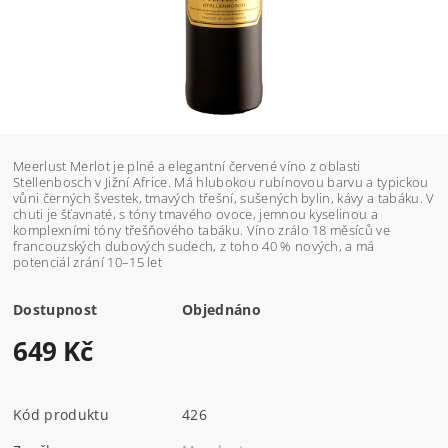
Meerlust Merlot je plné a elegantní červené víno z oblasti
Stellenbosch v Jižní Africe. Má hlubokou rubínovou barvu a typickou
vůni černých švestek, tmavých třešní, sušených bylin, kávy a tabáku. V
chuti je šťavnaté, s tóny tmavého ovoce, jemnou kyselinou a
komplexními tóny třešňového tabáku. Víno zrálo 18 měsíců ve
francouzských dubových sudech, z toho 40 % nových, a má
potenciál zrání 10–15 let
Dostupnost
Objednáno
649 Kč
Kód produktu
426