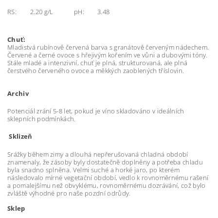
RS:
2.20 g/L
pH:
3.48
Chuť:
Mladistvá rubínově červená barva s granátově červeným nádechem.
Červené a černé ovoce s hřejivým kořením ve vůni a dubovými tóny.
Stále mladé a intenzivní, chuť je plná, strukturovaná, ale plná
čerstvého červeného ovoce a měkkých zaoblených tříslovin.
Archiv
Potenciál zrání 5-8 let, pokud je víno skladováno v ideálních
sklepních podmínkách.
Sklizeň
Srážky během zimy a dlouhá nepřerušovaná chladná období
znamenaly, že zásoby byly dostatečně doplněny a potřeba chladu
byla snadno splněna. Velmi suché a horké jaro, po kterém
následovalo mírné vegetační období, vedlo k rovnoměrnému rašení
a pomalejšímu než obvyklému, rovnoměrnému dozrávání, což bylo
zvláště výhodné pro naše pozdní odrůdy.
Sklep