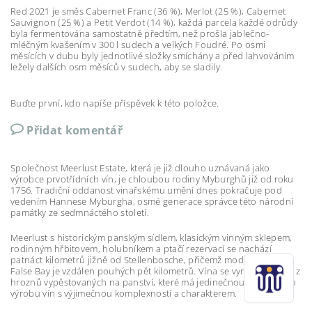
Red 2021 je směs Cabernet Franc (36 %), Merlot (25 %), Cabernet
Sauvignon (25 %) a Petit Verdot (14 %), každá parcela každé odrůdy
byla fermentována samostatně předtím, než prošla jablečno-
mléčným kvašením v 300 l sudech a velkých Foudré. Po osmi
měsících v dubu byly jednotlivé složky smíchány a před lahvováním
ležely dalších osm měsíců v sudech, aby se sladily.
Buďte první, kdo napíše příspěvek k této položce.
Přidat komentář
Společnost Meerlust Estate, která je již dlouho uznávaná jako
výrobce prvotřídních vín, je chloubou rodiny Myburghů již od roku
1756. Tradiční oddanost vinařskému umění dnes pokračuje pod
vedením Hannese Myburgha, osmé generace správce této národní
památky ze sedmnáctého století.
Meerlust s historickým panským sídlem, klasickým vinným sklepem,
rodinným hřbitovem, holubníkem a ptačí rezervací se nachází
patnáct kilometrů jižně od Stellenbosche, přičemž modrý půlměsíc
False Bay je vzdálen pouhých pět kilometrů. Vína se vyrábějí pouze z
hroznů vypěstovaných na panství, které má jedinečnou polohu pro
výrobu vín s výjimečnou komplexností a charakterem.