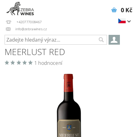
0 Kč
+420777008467
info@zebrawines.cz
MEERLUST RED
1 hodnocení