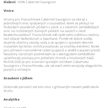
Složení:
100% Cabernet Sauvignon
Vinice
Hrozny pro Franschhoek Cabernet Sauvignon se sbírají z
jednotlivých vinic vysázených v sousedství, které se pěstují na
hlubokých aluviálních půdách v údolí, a z vlastních zemědělských
vinic na rozložených žulových půdách na svazích v okolí
Boekenhoutskloof. Franschhoek měl opět velmi odlišnou sezónu
než oblasti Stellenbosch a Swartland. Poměrně dobré srážky
doplnily všechny zásoby vody a ve spojení s vysokým denním
rozsahem byl tento ročník považován za vinařsky extrémní. Brzké
jaro přineslo rovnoměrné rašení pupenů a skvělé nasazení plodů.
Navzdory náročným podmínkám se v ekologickém zemědělství
uplatňovaly postupy pro potlačení chorob a houbových tlaků.
Ročník 2020 je pro srovnání vyzrálým ročníkem Cabernetu
Sauvignon z Franschhoeku, ale zároveň velmi evropsky elegantním,
jasným a voňavým.
Snoubení s jídlem
Dokonalé párování má toto víno s grilovaným masem jakéhokoliv
druhu.
Analytika