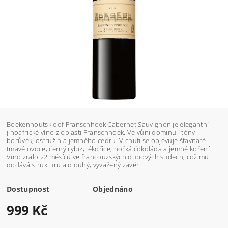
Boekenhoutskloof Franschhoek Cabernet Sauvignon je elegantní
jihoafrické víno z oblasti Franschhoek. Ve vůni dominují tóny
borůvek, ostružin a jemného cedru. V chuti se objevuje šťavnaté
tmavé ovoce, černý rybíz, lékořice, hořká čokoláda a jemné koření.
Víno zrálo 22 měsíců ve francouzských dubových sudech, což mu
dodává strukturu a dlouhý, vyvážený závěr
Dostupnost
Objednáno
999 Kč