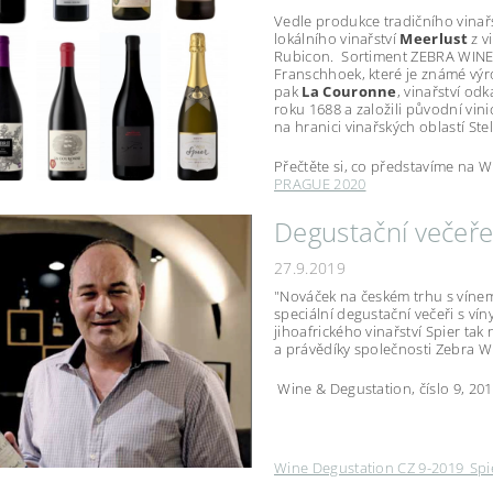
Vedle produkce tradičního vinař
lokálního vinařství
Meerlust
z v
Rubicon.
Sortiment ZEBRA WINE
Franschhoek, které je známé výro
pak
La Couronne
, vinařství od
roku 1688 a založili původní vini
na hranici vinařských oblastí St
Přečtěte si, co představíme na
W
PRAGUE 2020
Degustační večeř
27.9.2019
"Nováček na českém trhu s vínem
speciální degustační večeři s víny
jihoafrického vinařství Spier ta
a právědíky společnosti Zebra Wi
Wine & Degustation, číslo 9, 20
Wine Degustation CZ 9-2019_Spi