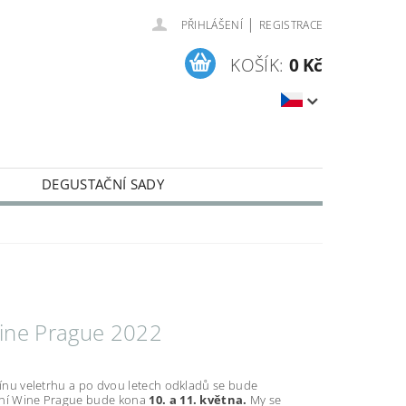
|
PŘIHLÁŠENÍ
REGISTRACE
KOŠÍK:
0 Kč
DEGUSTAČNÍ SADY
CKÁ VÍNA
ine Prague 2022
ínu veletrhu a po dvou letech odkladů se bude
šní Wine Prague bude kona
10. a 11. května.
My se