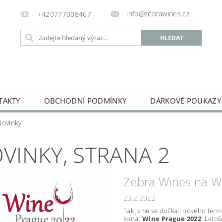
info@zebrawines.cz
+420777008467
TAKTY
OBCHODNÍ PODMÍNKY
DÁRKOVÉ POUKAZY
 VÍNA
TICHÁ VÍNA
ŠUMIVÁ VÍNA
NEALKOHOLI
Novinky
VINKY
, STRANA 2
Zebra Wines na W
23.2.2022
Tak jsme se dočkali nového term
konat
Wine Prague 2022
! Leto