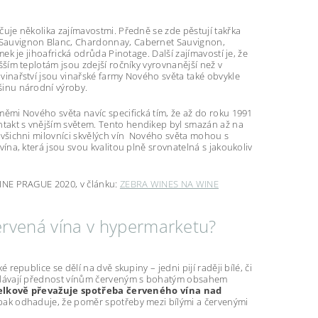
čuje několika zajímavostmi. Předně se zde pěstují takřka
Sauvignon Blanc, Chardonnay, Cabernet Sauvignon,
mek je jihoafrická odrůda Pinotage. Další zajímavostí je, že
šším teplotám jsou zdejší ročníky vyrovnanější než v
vinařství jsou vinařské farmy Nového světa také obvykle
šinu národní výroby.
ěmi Nového světa navíc specifická tím, že až do roku 1991
takt s vnějším světem. Tento hendikep byl smazán až na
 všichni milovníci skvělých vín Nového světa mohou s
vína, která jsou svou kvalitou plně srovnatelná s jakoukoliv
INE PRAGUE 2020, v článku:
ZEBRA WINES NA WINE
ervená vína v hypermarketu?
é republice se dělí na dvě skupiny – jedni pijí raději bílé, či
í dávají přednost vínům červeným s bohatým obsahem
celkově převažuje spotřeba červeného vína nad
opak odhaduje, že poměr spotřeby mezi bílými a červenými