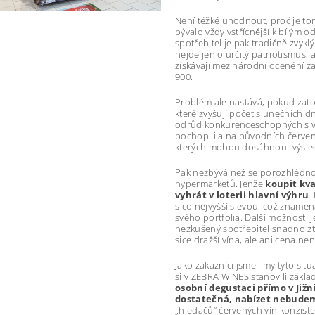
Není těžké uhodnout, proč je to
bývalo vždy vstřícnější k bílým o
spotřebitel je pak tradičně zvykl
nejde jen o určitý patriotismus, 
získávají mezinárodní ocenění za 
900.
Problém ale nastává, pokud zatou
které zvyšují počet slunečních d
odrůd konkurenceschopných s v
pochopili a na původních červený
kterých mohou dosáhnout výsled
Pak nezbývá než se porozhlédnou
hypermarketů. Jenže
koupit kval
vyhrát v loterii hlavní výhru
.
s co nejvyšší slevou, což znamen
svého portfolia. Další možností 
nezkušený spotřebitel snadno zt
sice dražší vína, ale ani cena nen
Jako zákazníci jsme i my tyto sit
si v ZEBRA WINES stanovili zákla
osobní degustaci přímo v Jižní
dostatečná, nabízet nebude
„hledačů“ červených vín konziste