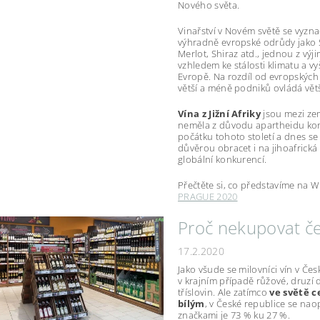
Nového světa.
Vinařství v Novém světě se vyzna
výhradně evropské odrůdy jako 
Merlot, Shiraz atd., jednou z výji
vzhledem ke stálosti klimatu a vy
Evropě. Na rozdíl od evropských 
větší a méně podniků ovládá vět
Vína z Jižní Afriky
jsou mezi zem
neměla z důvodu apartheidu kon
počátku tohoto století a dnes se
důvěrou obracet i na jihoafrická 
globální konkurencí.
Přečtěte si, co představíme na
W
PRAGUE 2020
Proč nekupovat č
17.2.2020
Jako všude se milovníci vín v Česk
v krajním případě růžové, druz
tříslovin. Ale zatímco
ve světě 
bílým
, v České republice se na
značkami je 73 % ku 27 %.