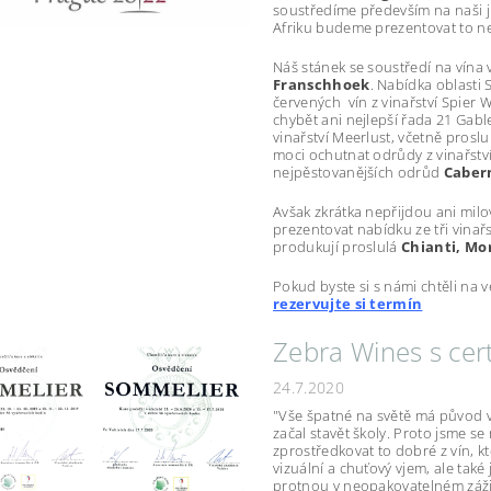
soustředíme především na naši ji
Afriku budeme prezentovat to ne
Náš stánek se soustředí na vína v
Franschhoek
. Nabídka oblasti
červených vín z vinařství Spier
chybět ani nejlepší řada 21 Gab
vinařství Meerlust, včetně pros
moci ochutnat odrůdy z vinařství 
nejpěstovanějších odrůd
Cabern
Avšak zkrátka nepřijdou ani mil
prezentovat nabídku ze tři vinařst
produkují proslulá
Chianti, Mo
Pokud byste si s námi chtěli na 
rezervujte si termín
Zebra Wines s cer
24.7.2020
"Vše špatné na světě má původ v
začal stavět školy. Proto jsme se
zprostředkovat to dobré z vín, k
vizuální a chuťový vjem, ale tak
protnou v neopakovatelném zážit