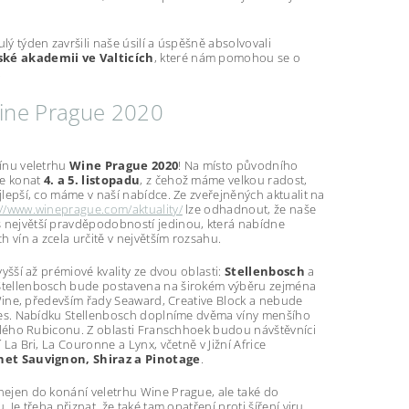
ý týden završili naše úsilí a úspěšně absolvovali
ké akademii ve Valticích
, které nám pomohou se o
.
ine Prague 2020
ínu veletrhu
Wine Prague 2020
! Na místo původního
e konat
4. a 5. listopadu
, z čehož máme velkou radost,
lepší, co máme v naší nabídce. Ze zveřejněných aktualit na
://www.wineprague.com/aktuality/
lze odhadnout, že naše
 největší pravděpodobností jedinou, která nabídne
h vín a zcela určitě v největším rozsahu.
yšší až prémiové kvality ze dvou oblasti:
Stellenbosch
a
 Stellenbosch bude postavena na širokém výběru zejména
 Wine, především řady Seaward, Creative Block a nebude
les. Nabídku Stellenbosch doplníme dvěma víny menšího
lulého Rubiconu. Z oblasti Franschhoek budou návštěvníci
La Bri, La Couronne a Lynx, včetně v Jižní Africe
et Sauvignon, Shiraz a Pinotage
.
ejen do konání veletrhu Wine Prague, ale také do
 Je třeba přiznat, že také tam opatření proti šíření viru