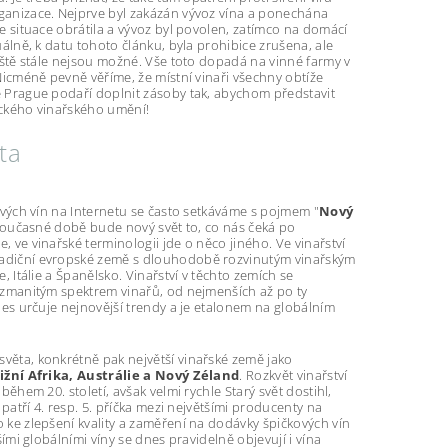
ganizace. Nejprve byl zakázán vývoz vína a ponechána
e situace obrátila a vývoz byl povolen, zatímco na domácí
uálně, k datu tohoto článku, byla prohibice zrušena, ale
eště stále nejsou možné. Vše toto dopadá na vinné farmy v
Nicméně pevně věříme, že místní vinaři všechny obtíže
 Prague podaří doplnit zásoby tak, abychom představit
rického vinařského umění!
ta
avých vín na Internetu se často setkáváme s pojmem "
Nový
v současné době bude nový svět to, co nás čeká po
 ve vinařské terminologii jde o něco jiného. Ve vinařství
adiční evropské země s dlouhodobě rozvinutým vinařským
, Itálie a Španělsko. Vinařství v těchto zemích se
ozmanitým spektrem vinařů, od nejmenších až po ty
nes určuje nejnovější trendy a je etalonem na globálním
ěta, konkrétně pak největší vinařské země jako
Jižní Afrika, Austrálie a Nový Zéland
. Rozkvět vinařství
během 20. století, avšak velmi rychle Starý svět dostihl,
 patří 4. resp. 5. příčka mezi největšími producenty na
 ke zlepšení kvality a zaměření na dodávky špičkových vín
šími globálními víny se dnes pravidelně objevují i vína