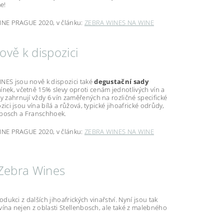
me!
INE PRAGUE 2020, v článku:
ZEBRA WINES NA WINE
ově k dispozici
ES jsou nově k dispozici také
degustační sady
ek, včetně 15% slevy oproti cenám jednotlivých vín a
 zahrnují vždy 6 vín zaměřených na rozličné specifické
zici jsou vína bílá a růžová, typické jihoafrické odrůdy,
lenbosch a Franschhoek.
INE PRAGUE 2020, v článku:
ZEBRA WINES NA WINE
 Zebra Wines
odukci z dalších jihoafrických vinařství. Nyní jsou tak
vína nejen z oblasti Stellenbosch, ale také z malebného