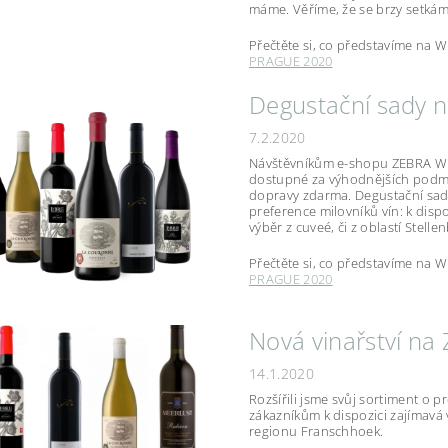
máme. Věříme, že se brzy setká
Přečtěte si, co představíme na
W
PRAGUE 2020
Degustační sady n
7.2.2020
Návštěvníkům e-shopu ZEBRA WIN
dostupné za výhodnějších podmín
dopravy zdarma. Degustační sady
preference milovníků vín: k dispo
výběr z cuveé, či z oblastí Stel
Přečtěte si, co představíme na
W
PRAGUE 2020
Nová vinařství na
14.1.2020
Rozšířili jsme svůj sortiment o pr
zákazníkům k dispozici zajímavá 
regionu Franschhoek.