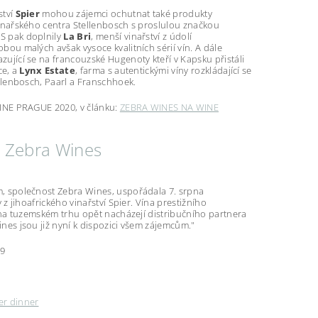
ství
Spier
mohou zájemci ochutnat také produkty
inařského centra Stellenbosch s proslulou značkou
S pak doplnily
La Bri
, menší vinařství z údolí
bou malých avšak vysoce kvalitních sérií vín. A dále
kazující se na francouzské Hugenoty kteří v Kapsku přistáli
ce, a
Lynx Estate
, farma s autentickými víny rozkládající se
ellenbosch, Paarl a Franschhoek.
INE PRAGUE 2020, v článku:
ZEBRA WINES NA WINE
e Zebra Wines
, společnost Zebra Wines, uspořádala 7. srpna
 z jihoafrického vinařství Spier. Vína prestižního
k na tuzemském trhu opět nacházejí distribučního partnera
nes jsou již nyní k dispozici všem zájemcům."
19
er dinner