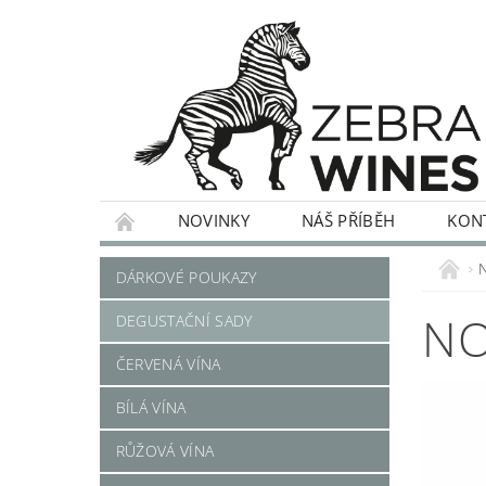
NOVINKY
NÁŠ PŘÍBĚH
KON
ČERVENÁ VÍNA
BÍLÁ VÍNA
RŮŽOVÁ
DÁRKOVÉ POUKAZY
NO
DEGUSTAČNÍ SADY
ČERVENÁ VÍNA
BÍLÁ VÍNA
RŮŽOVÁ VÍNA