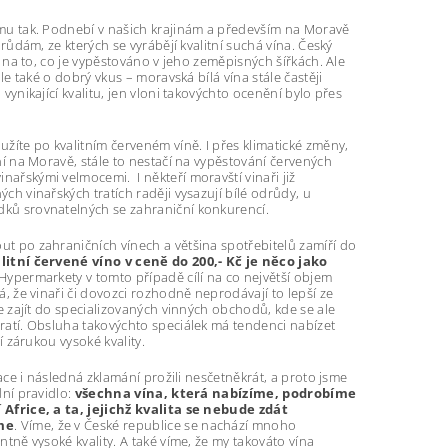
mu tak. Podnebí v našich krajinám a především na Moravě
drůdám, ze kterých se vyrábějí kvalitní suchá vína. Český
ý na to, co je vypěstováno v jeho zeměpisných šířkách. Ale
ale také o dobrý vkus – moravská bílá vína stále častěji
vynikající kvalitu, jen vloni takovýchto ocenění bylo přes
žíte po kvalitním červeném víně. I přes klimatické změny,
ní na Moravě, stále to nestačí na vypěstování červených
inařskými velmocemi.
I někteří moravští vinaři již
ch vinařských tratích raději vysazují bílé odrůdy, u
ků srovnatelných se zahraniční konkurencí.
t po zahraničních vínech a většina spotřebitelů zamíří do
itní červené víno v ceně do 200,- Kč je něco jako
 Hypermarkety v tomto případě cílí na co největší objem
á, že vinaři či dovozci rozhodně neprodávají to lepší ze
je zajít do specializovaných vinných obchodů, kde se ale
ratí. Obsluha takovýchto speciálek má tendenci nabízet
í zárukou vysoké kvality.
uace i následná zklamání prožili nesčetněkrát, a proto jsme
dní pravidlo:
všechna vína, která nabízíme, podrobíme
 Africe, a ta, jejichž kvalita se nebude zdát
me
. Víme, že v České republice se nachází mnoho
ntně vysoké kvality. A také víme, že my takováto vína