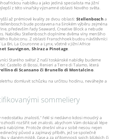
hoafrickou nabídku a jako jediná specialista ma Jižní
jlepší z této vinařsky významné oblasti Nového světa.
yšší až prémiové kvality ze dvou oblasti:
Stellenbosch
a
 Stellenbosch bude postavena na širokém výběru zejména
 Wine, především řady Seaward, Creative Block a nebude
les. Nabídku Stellenbosch doplníme dvěma víny menšího
lulého Rubiconu. Z oblasti Franschhoek budou návštěvníci
La Bri, La Couronne a Lynx, včetně v Jižní Africe
et Sauvignon, Shiraz a Pinotage
.
ovníci Starého světa! Z naší toskánské nabídky budeme
ví: Castello di Bossi, Renieri a Terre di Talamo, která
rellino di Scansano či Brunello di Montalcino
.
veletrhu domluvit schůzku na určitou hodinu, neváhejte a
tifikovanými sommeliery
 nedostatku znalostí," řekl si nedávno kdosi moudrý a
 rozhodli rozšířit své znalosti, abychom Vám dokázali lépe
terá nabízíme. Protože dnešní vína v sobě nesou nejen
é jedinečný původ a zajímavý příběh, jež se společně
ku v daném místě, čase a za přítomnosti svých blízkých či