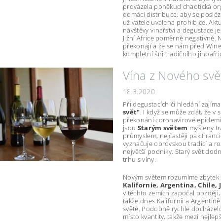
provázela poněkud chaotická or
domácí distribuce, aby se posléz
uživatele uvalena prohibice. Akt
návštěvy vinařství a degustace j
Jižní Africe poměrně negativně. 
překonají a že se nám před Wine
kompletní šíři tradičního jihoaf
Vína z Nového svě
18.3.2020
Při degustacích či hledání zajím
svět"
. I když se může zdát, že 
překonání coronavirové epidemie,
jsou
Starým světem
myšleny tr
průmyslem, nejčastěji pak Francie
vyznačuje obrovskou tradicí a r
největší podniky. Starý svět dod
trhu s víny.
Novým světem rozumíme zbytek sv
Kalifornie, Argentina, Chile, 
v těchto zemích započal později, 
takže dnes Kalifornii a Argentině
světě. Podobně rychle docházelo
místo kvantity, takže mezi nejlep