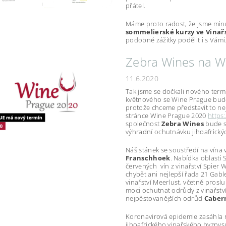
přátel.
Máme proto radost, že jsme minul
sommelierské kurzy ve Vinařs
podobné zážitky podělit i s Vámi
Zebra Wines na W
11.6.2020
Tak jsme se dočkali nového term
květnového se Wine Prague bud
protože chceme představit to nej
stránce Wine Prague 2020
https
společnost
Zebra Wines
bude s
výhradní ochutnávku jihoafrickýc
Náš stánek se soustředí na vína v
Franschhoek
. Nabídka oblasti
červených vín z vinařství Spier
chybět ani nejlepší řada 21 Gab
vinařství Meerlust, včetně pros
moci ochutnat odrůdy z vinařství 
nejpěstovanějších odrůd
Cabern
Koronavirová epidemie zasáhla n
jihoafrického vinařského byznysu.