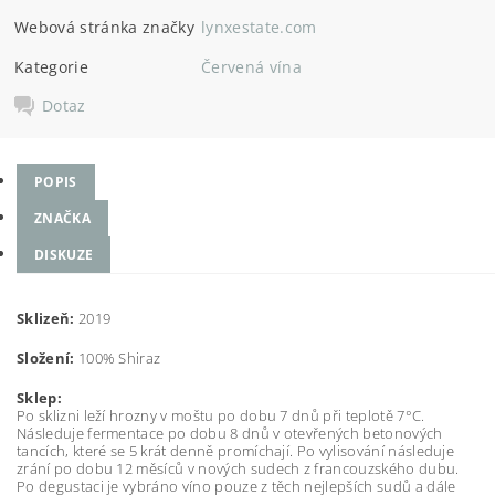
Webová stránka značky
lynxestate.com
Kategorie
Červená vína
Dotaz
POPIS
ZNAČKA
DISKUZE
Sklizeň:
2019
Složení:
100% Shiraz
Sklep:
Po sklizni leží hrozny v moštu po dobu 7 dnů při teplotě 7°C.
Následuje fermentace po dobu 8 dnů v otevřených betonových
tancích, které se 5 krát denně promíchají. Po vylisování následuje
zrání po dobu 12 měsíců v nových sudech z francouzského dubu.
Po degustaci je vybráno víno pouze z těch nejlepších sudů a dále