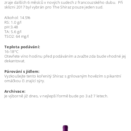
zraje dalších 6 měsíců v nových sudech z francouzského dubu. Při
sklizni 2017 byl vybrán pro The Shiraz pouze jeden sud.
Alkohol: 14.5%
RS: 1.0 g/l
pH:3.48
TA: 5.6 g/l
TSO2: 64 mg/l
Teplota podávání:
16-18°C
Otevřete víno hodinu před podáváním a zvažte zda bude vhodné jej
dekantovat.
Párování s jídlem:
Vyzkoušejte tento kořenitý Shiraz s grilovaným hovězím s pikantní
omáčkou či zrající sýry.
Archivace:
Je výborně již dnes, v nejlepší formě bude po 3 až 7 letech.