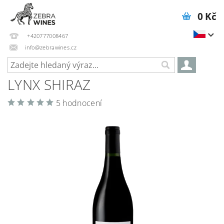
0 Kč
+420777008467
info@zebrawines.cz
LYNX SHIRAZ
5 hodnocení