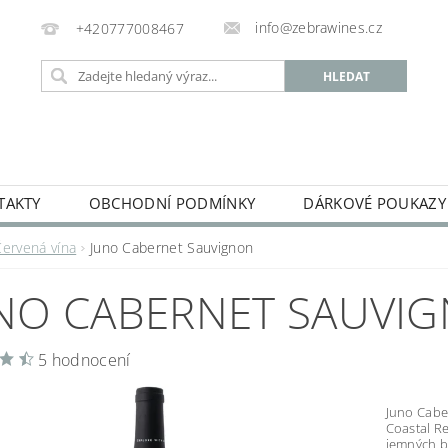
info@zebrawines.cz
+420777008467
TAKTY
OBCHODNÍ PODMÍNKY
DÁRKOVÉ POUKAZY
 VÍNA
TICHÁ VÍNA
ŠUMIVÁ VÍNA
NEALKOHOLI
Červená vína
Juno Cabernet Sauvignon
NO CABERNET SAUVI
5 hodnocení
Juno Caber
Coastal Re
jemných b