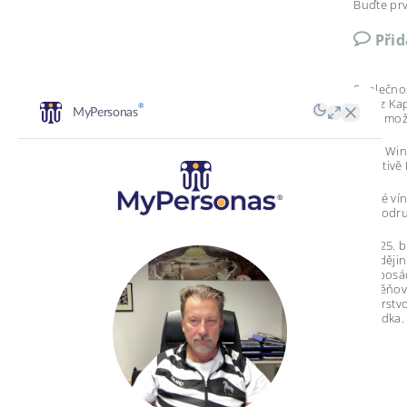
Buďte prv
Při
Společnos
vína z Ka
nové možn
Cape Wine
iniciativ
Každé vín
dobrodru
Dne 25. b
běh dějin
ním posád
a směňova
občerstvo
posádka. 