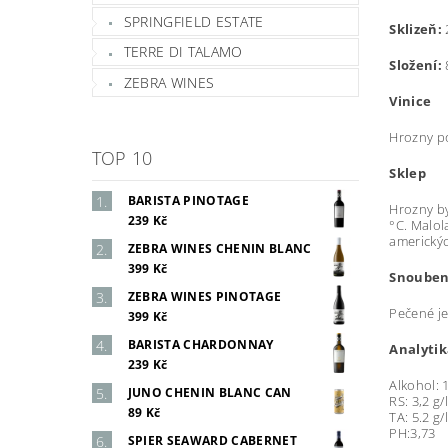
SPRINGFIELD ESTATE
Sklizeň:
TERRE DI TALAMO
Složení:
ZEBRA WINES
Vinice
Hrozny po
TOP 10
Sklep
BARISTA PINOTAGE
Hrozny by
239 Kč
°C. Malol
americký
ZEBRA WINES CHENIN BLANC
399 Kč
Snoubení
ZEBRA WINES PINOTAGE
Pečené je
399 Kč
BARISTA CHARDONNAY
Analytik
239 Kč
Alkohol: 
JUNO CHENIN BLANC CAN
RS: 3,2 g/l
89 Kč
TA: 5.2 g/l
PH:3,73
SPIER SEAWARD CABERNET