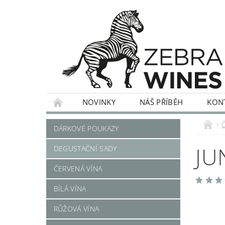
NOVINKY
NÁŠ PŘÍBĚH
KON
ČERVENÁ VÍNA
BÍLÁ VÍNA
RŮŽOVÁ
DÁRKOVÉ POUKAZY
JU
DEGUSTAČNÍ SADY
ČERVENÁ VÍNA
BÍLÁ VÍNA
RŮŽOVÁ VÍNA