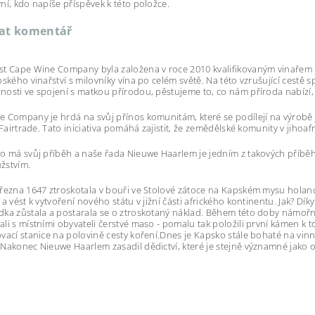
ní, kdo napíše příspěvek k této položce.
dat komentář
t Cape Wine Company byla založena v roce 2010 kvalifikovaným vinařem E
pského vinařství s milovníky vína po celém světě. Na této vzrušující ce
osti ve spojení s matkou přírodou, pěstujeme to, co nám příroda nabízí, 
 Company je hrdá na svůj přínos komunitám, které se podílejí na výrobě jej
ě Fairtrade. Tato iniciativa pomáhá zajistit, že zemědělské komunity v jihoa
o má svůj příběh a naše řada
Nieuwe Haarlem je jedním z takových příběhů
žstvím.
řezna 1647 ztroskotala v bouři ve Stolové zátoce na Kapském mysu holan
 a vést k vytvoření nového státu v jižní části afrického kontinentu. Jak?
Dík
ka zůstala a postarala se o ztroskotaný náklad. Během této doby námořníc
li s místními obyvateli čerstvé maso - pomalu tak položili první kámen k t
vací stanice na polovině cesty koření.Dnes je Kapsko stále bohaté na vinno
Nakonec Nieuwe Haarlem zasadil dědictví, které je stejně významné jako 