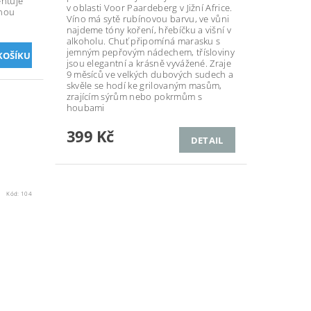
entuje
v oblasti Voor Paardeberg v Jižní Africe.
čnou
Víno má sytě rubínovou barvu, ve vůni
najdeme tóny koření, hřebíčku a višní v
alkoholu. Chuť připomíná marasku s
jemným pepřovým nádechem, třísloviny
jsou elegantní a krásně vyvážené. Zraje
9 měsíců ve velkých dubových sudech a
skvěle se hodí ke grilovaným masům,
zrajícím sýrům nebo pokrmům s
houbami
399 Kč
DETAIL
Kód:
104