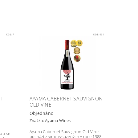
Kód:
7
Kód:
461
ET
AYAMA CABERNET SAUVIGNON
OLD VINE
Objednáno
Značka:
Ayama Wines
Ayama Cabernet Sauvignon Old Vine
bu se
pochází z vinic vysazených v roce 1988