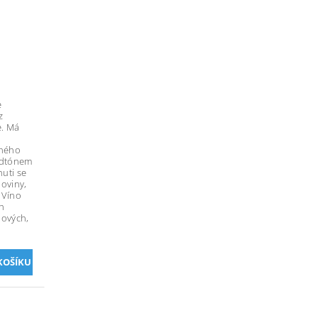
e
z
e. Má
eného
odtónem
huti se
loviny,
 Víno
h
nových,