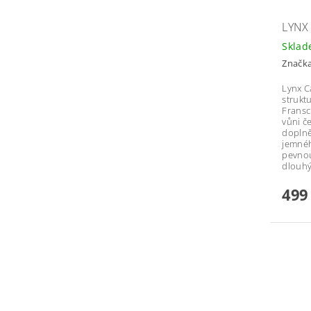
LYNX
Skla
Značk
Lynx C
strukt
Fransch
vůni č
doplně
jemnéh
pevnou
dlouh
499