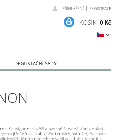
|
PŘIHLÁŠENÍ
REGISTRACE
KOŠÍK:
0 Kč
DEGUSTAČNÍ SADY
CKÁ VÍNA
GNON
net Sauvignon je svěží a ovocné červené víno z oblasti
gion v Jižní Africe. Nabízí vůni zralých ostružin, švestek a
ylinkových tónů s nádechem vanilky a dubu. V chuti je