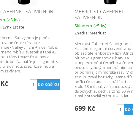
 CABERNET SAUVIGNON
MEERLUST CABERNET
SAUVIGNON
dem
(>5 ks)
Skladem
(>5 ks)
a:
Lynx Estate
Značka:
Meerlust
abernet Sauvignon je plné a
urované červené víno z
Meerlust Cabernet Sauvignon j
hoek Valley v Jižní Africe. Nabízí
klasické, elegantní červené víno 
erného rybízu, švestek a tabáku,
oblasti Stellenbosch v Jižní Afric
nou tóny tmavé čokolády a
hlubokou granátovou barvu a
o dubu. Na patře je elegantní, s
komplexní vůni černého a červ
 tříslovinou, svěží kyselinou a
ovoce s typickým minerálním p
ým závěrem.
připomínajícím mořské řasy. V c
snoubí zralé borůvky, jemné třís
 Kč
hořká čokoláda a slaná lékořice.
zrálo 18 měsíců ve francouzskýc
dubových sudech, z toho 50 % 
a má potenciál zrání 10–15 let
699 Kč