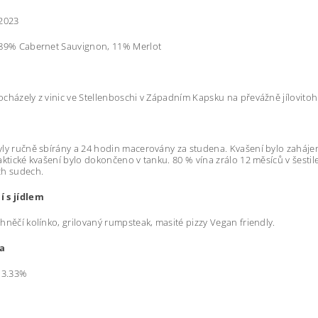
2023
89% Cabernet Sauvignon, 11% Merlot
cházely z vinic ve Stellenboschi v Západním Kapsku na převážně jílovitoh
ly ručně sbírány a 24 hodin macerovány za studena. Kvašení bylo zaháje
aktické kvašení bylo dokončeno v tanku. 80 % vína zrálo 12 měsíců v šesti
ch sudech.
 s jídlem
hněčí kolínko, grilovaný rumpsteak, masité pizzy Vegan friendly.
a
13.33%