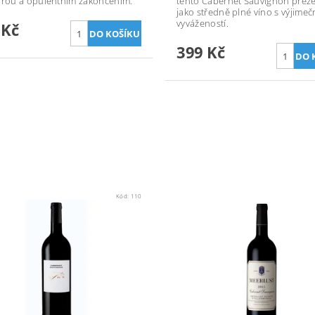
urou a opulentním zakončením.
tento Cabernet Sauvignon prez
jako středně plné víno s výjime
vyvážeností.
 Kč
399 Kč
Kód:
110