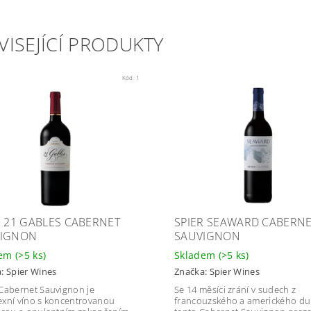
VISEJÍCÍ PRODUKTY
Kód:
1
R 21 GABLES CABERNET
SPIER SEAWARD CABERN
VIGNON
SAUVIGNON
dem
(>5 ks)
Skladem
(>5 ks)
a:
Spier Wines
Značka:
Spier Wines
Cabernet Sauvignon je
Se 14 měsíci zrání v sudech z
xní víno s koncentrovanou
francouzského a amerického du