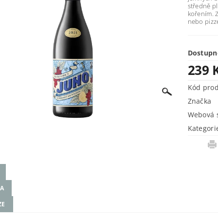
středně pl
kořením. Z
nebo pizz
Dostupn
239 
Kód pro
Značka
Webová s
Kategori
A
ZE