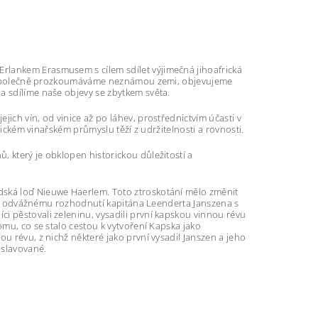
rlankem Erasmusem s cílem sdílet výjimečná jihoafrická
stě společně prozkoumáváme neznámou zemi, objevujeme
a sdílíme naše objevy se zbytkem světa.
ich vín, od vinice až po láhev, prostřednictvím účasti v
frickém vinařském průmyslu těží z udržitelnosti a rovnosti.
, který je obklopen historickou důležitostí a
dská loď Nieuwe Haerlem. Toto ztroskotání mělo změnit
y odvážnému rozhodnutí kapitána Leenderta Janszena s
i pěstovali zeleninu, vysadili první kapskou vinnou révu
omu, co se stalo cestou k vytvoření Kapska jako
u révu, z nichž některé jako první vysadil Janszen a jeho
oslavované.