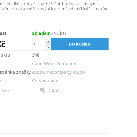
né, hladké, s tóny černých třešní, borůvek a jemným
ávěr je čistý a svěží. Ideální k pečené jehněčí kýtě, steakům
e
ost
Skladem
(>5 ks)
Kč
duktu
348
Cape Wine Company
tránka značky
capewinecompany.co.za/
e
Červená vína
Tisk
Dotaz