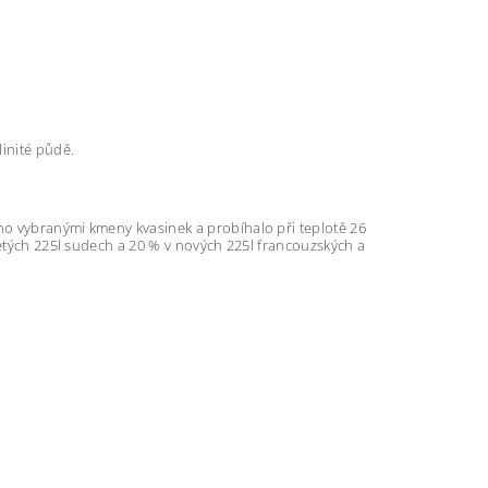
linité půdě.
no vybranými kmeny kvasinek a probíhalo při teplotě 26
letých 225l sudech a 20 % v nových 225l francouzských a