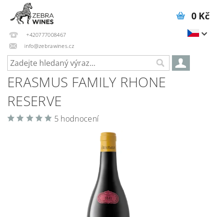
0 Kč
+420777008467
info@zebrawines.cz
ERASMUS FAMILY RHONE
RESERVE
5 hodnocení