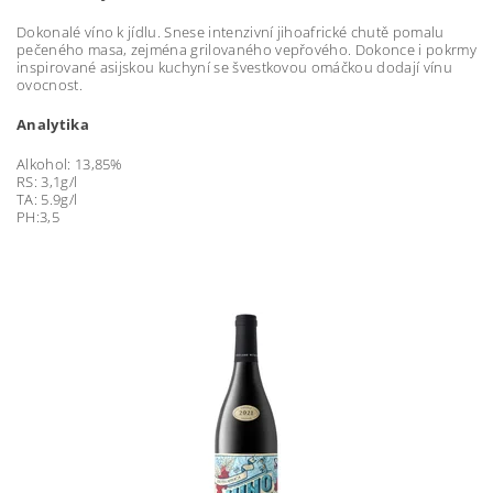
Dokonalé víno k jídlu. Snese intenzivní jihoafrické chutě pomalu
pečeného masa, zejména grilovaného vepřového. Dokonce i pokrmy
inspirované asijskou kuchyní se švestkovou omáčkou dodají vínu
ovocnost.
Analytika
Alkohol: 13,85%
RS: 3,1g/l
TA: 5.9g/l
PH:3,5