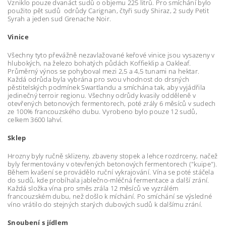
Vzniklo pouze dvanáct sudů o objemu 225 litrů. Pro smíchání bylo
použito pět sudů odrůdy Carignan, čtyři sudy Shiraz, 2 sudy Petit
Syrah a jeden sud Grenache Noir.
Vinice
Všechny tyto převážně nezavlažované keřové vinice jsou vysazeny v
hlubokých, na železo bohatých půdách Koffieklip a Oakleaf.
Průměrný výnos se pohyboval mezi 2,5 a 4,5 tunami na hektar.
Každá odrůda byla vybrána pro svou vhodnost do drsných
pěstitelských podmínek Swartlandu a smíchána tak, aby vyjádřila
jedinečný terroir regionu. Všechny odrůdy kvasily odděleně v
otevřených betonových fermentorech, poté zrály 6 měsíců v sudech
ze 100% francouzského dubu. Vyrobeno bylo pouze 12 sudů,
celkem 3600 lahví.
Sklep
Hrozny byly ručně sklizeny, zbaveny stopek a lehce rozdrceny, načež
byly fermentovány v otevřených betonových fermentorech ("kuipe").
Během kvašení se provádělo ruční vykrajování. Vína se poté stáčela
do sudů, kde probíhala jablečno-mléčná fermentace a další zrání.
Každá složka vína pro směs zrála 12 měsíců ve vyzrálém
francouzském dubu, než došlo k míchání. Po smíchání se výsledné
víno vrátilo do stejných starých dubových sudů k dalšímu zrání.
Snoubení s jídlem