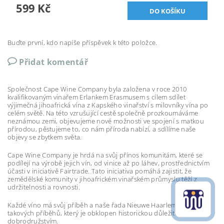
599 Kč
Buďte první, kdo napíše příspěvek k této položce.
Přidat komentář
Společnost Cape Wine Company byla založena v roce 2010
kvalifikovaným vinařem Erlankem Erasmusem s cílem sdílet
výjimečná jihoafrická vína z Kapského vinařství s milovníky vína po
celém světě. Na této vzrušující cestě společně prozkoumáváme
neznámou zemi, objevujeme nové možnosti ve spojení s matkou
přírodou, pěstujeme to, co nám příroda nabízí, a sdílíme naše
objevy se zbytkem světa.
Cape Wine Company je hrdá na svůj přínos komunitám, které se
podílejí na výrobě jejich vín, od vinice až po láhev, prostřednictvím
účasti v iniciativě Fairtrade. Tato iniciativa pomáhá zajistit, že
zemědělské komunity v jihoafrickém vinařském průmyslu těží z
udržitelnosti a rovnosti.
Každé víno má svůj příběh a naše řada
Nieuwe Haarlem je jedním z
takových příběhů, který je obklopen historickou důležitostí a
dobrodružstvím.