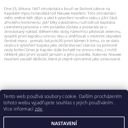
Dne 25. března 1647 ztroskotala v bouři ve Stolové zátoce na
Kapském mysu holandská loď Nieuwe Haerlem. Toto ztroskotání
mělo změnit běh dějin a vést k vytvoření nového státu v jižní části
afrického kontinentu. Jak?
Díky odvážnému rozhodnutí kapitána
Leenderta Janszena s ním posádka zůstala a postarala se o
ztroskotaný náklad. Během této doby námořníci pěstovali zeleninu,
vysadili první kapskou vinnou révu a směňovali s místními obyvateli
čerstvé maso - pomalu tak položili první kámen k tomu, co se stalo
cestou k vytvoření Kapska jako občerstvovací stanice na polovině
cesty koření.Dnes je Kapsko stále bohaté na vinnou révu, z nichž
některé jako první vysadil Janszen a jeho posádka. Nakonec Nieuwe
Haarlem zasadil dědictví, které je stejně významné jako oslavované.
Tento web používá soubory cookie. Dalším procházením
tohoto webu vyjadřujete souhlas s jejich používáním..
Meerlust
|
La Bri
|
La Couronne
|
Lynx
|
Spier 1692
|
Více informací
zde
.
Wildeberg
|
Renieri
|
Castello di Bossi
NASTAVENÍ