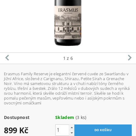
1
z 6
Erasmus Family Reserve je elegantní červené cuvée ze Swartlandu v
Jižní Africe, složené z Carignanu, Shirazu, Petite Sirah a Grenache
Noir. Víno má sametovou strukturu a v chuti nabízí tóny černého
rybízu, třešní a švestek. Zrálo 12 měsíců v dubových sudech a vyniká
svou harmonií, která skvěle odráží místní terroir. Skvěle se hodí k
pomalu pečeným masům, vepřovému nebo i asijským pokrmům s
ovocnými omáčkami
Dostupnost
Skladem
(3 ks)
899 Kč