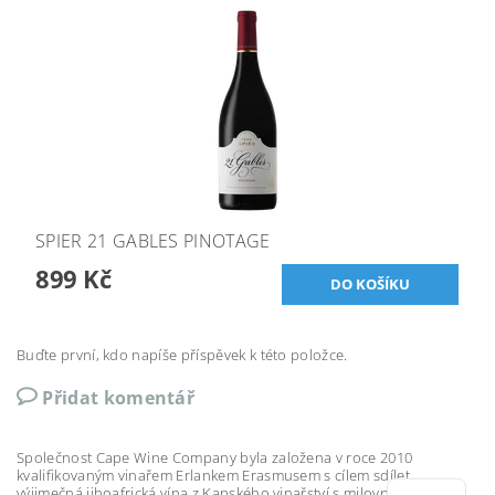
SPIER 21 GABLES PINOTAGE
899 Kč
Buďte první, kdo napíše příspěvek k této položce.
Přidat komentář
Společnost Cape Wine Company byla založena v roce 2010
kvalifikovaným vinařem Erlankem Erasmusem s cílem sdílet
výjimečná jihoafrická vína z Kapského vinařství s milovníky vína po