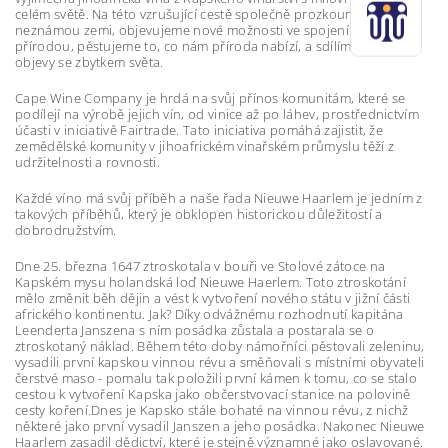
celém světě. Na této vzrušující cestě společně prozkoumáváme
neznámou zemi, objevujeme nové možnosti ve spojení s matkou
přírodou, pěstujeme to, co nám příroda nabízí, a sdílíme naše
objevy se zbytkem světa.
Cape Wine Company je hrdá na svůj přínos komunitám, které se
podílejí na výrobě jejich vín, od vinice až po láhev, prostřednictvím
účasti v iniciativě Fairtrade. Tato iniciativa pomáhá zajistit, že
zemědělské komunity v jihoafrickém vinařském průmyslu těží z
udržitelnosti a rovnosti.
Každé víno má svůj příběh a naše řada
Nieuwe Haarlem je jedním z
takových příběhů, který je obklopen historickou důležitostí a
dobrodružstvím.
Dne 25. března 1647 ztroskotala v bouři ve Stolové zátoce na
Kapském mysu holandská loď Nieuwe Haerlem. Toto ztroskotání
mělo změnit běh dějin a vést k vytvoření nového státu v jižní části
afrického kontinentu. Jak?
Díky odvážnému rozhodnutí kapitána
Leenderta Janszena s ním posádka zůstala a postarala se o
ztroskotaný náklad. Během této doby námořníci pěstovali zeleninu,
vysadili první kapskou vinnou révu a směňovali s místními obyvateli
čerstvé maso - pomalu tak položili první kámen k tomu, co se stalo
cestou k vytvoření Kapska jako občerstvovací stanice na polovině
cesty koření.Dnes je Kapsko stále bohaté na vinnou révu, z nichž
některé jako první vysadil Janszen a jeho posádka. Nakonec Nieuwe
Haarlem zasadil dědictví, které je stejně významné jako oslavované.