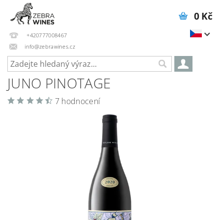
0 Kč
+420777008467
info@zebrawines.cz
JUNO PINOTAGE
7 hodnocení