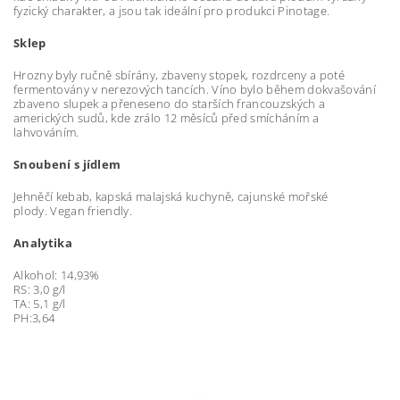
fyzický charakter, a jsou tak ideální pro produkci Pinotage.
Sklep
Hrozny byly ručně sbírány, zbaveny stopek, rozdrceny a poté
fermentovány v nerezových tancích. Víno bylo během dokvašování
zbaveno slupek a přeneseno do starších francouzských a
amerických sudů, kde zrálo 12 měsíců před smícháním a
lahvováním.
Snoubení s jídlem
Jehněčí kebab, kapská malajská kuchyně, cajunské mořské
plody. Vegan friendly.
Analytika
Alkohol: 14,93%
RS: 3,0 g/l
TA: 5,1 g/l
PH:3,64