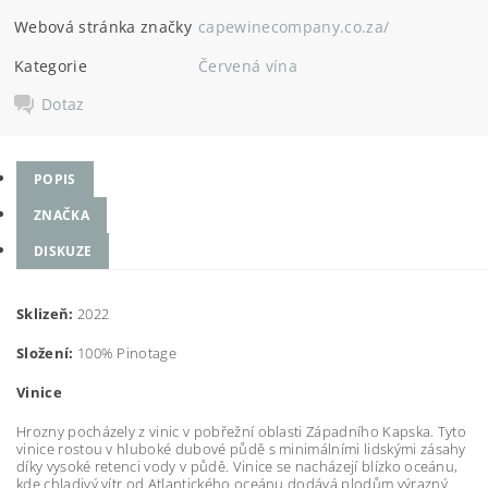
Webová stránka značky
capewinecompany.co.za/
Kategorie
Červená vína
Dotaz
POPIS
ZNAČKA
DISKUZE
Sklizeň:
2022
Složení:
100% Pinotage
Vinice
Hrozny pocházely z vinic v pobřežní oblasti Západního Kapska. Tyto
vinice rostou v hluboké dubové půdě s minimálními lidskými zásahy
díky vysoké retenci vody v půdě. Vinice se nacházejí blízko oceánu,
kde chladivý vítr od Atlantického oceánu dodává plodům výrazný