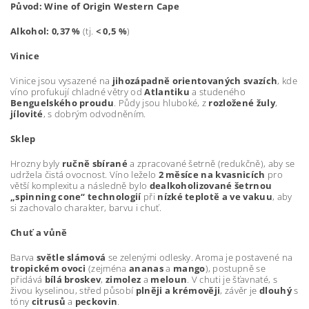
Původ:
Wine of Origin Western Cape
Alkohol:
0,37 %
(tj.
< 0,5 %
)
Vinice
Vinice jsou vysazené na
jihozápadně orientovaných svazích
, kde
víno profukují chladné větry od
Atlantiku
a studeného
Benguelského proudu
. Půdy jsou hluboké, z
rozložené žuly
,
jílovité
, s dobrým odvodněním.
Sklep
Hrozny byly
ručně sbírané
a zpracované šetrně (redukčně), aby se
udržela čistá ovocnost. Víno leželo
2 měsíce na kvasnicích
pro
větší komplexitu a následně bylo
dealkoholizované šetrnou
„spinning cone“ technologií
při
nízké teplotě a ve vakuu
, aby
si zachovalo charakter, barvu i chuť.
Chuť a vůně
Barva
světle slámová
se zelenými odlesky. Aroma je postavené na
tropickém ovoci
(zejména
ananas
a
mango
), postupně se
přidává
bílá broskev
,
zimolez
a
meloun
. V chuti je šťavnaté, s
živou kyselinou, střed působí
plněji a krémověji
, závěr je
dlouhý
s
tóny
citrusů
a
peckovin
.