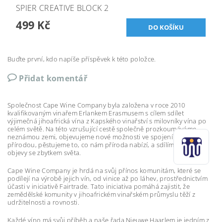
SPIER CREATIVE BLOCK 2
499 Kč
Buďte první, kdo napíše příspěvek k této položce.
Přidat komentář
Společnost Cape Wine Company byla založena v roce 2010
kvalifikovaným vinařem Erlankem Erasmusem s cílem sdílet
výjimečná jihoafrická vína z Kapského vinařství s milovníky vína po
celém světě. Na této vzrušující cestě společně prozkoumáváme
neznámou zemi, objevujeme nové možnosti ve spojení s matkou
přírodou, pěstujeme to, co nám příroda nabízí, a sdílíme naše
objevy se zbytkem světa.
Cape Wine Company je hrdá na svůj přínos komunitám, které se
podílejí na výrobě jejich vín, od vinice až po láhev, prostřednictvím
účasti v iniciativě Fairtrade. Tato iniciativa pomáhá zajistit, že
zemědělské komunity v jihoafrickém vinařském průmyslu těží z
udržitelnosti a rovnosti.
Každé víno má svůj příběh a naše řada
Nieuwe Haarlem je jedním z