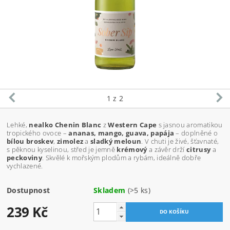
1
z 2
Lehké,
nealko Chenin Blanc
z
Western Cape
s jasnou aromatikou
tropického ovoce –
ananas, mango, guava, papája
– doplněné o
bílou broskev
,
zimolez
a
sladký meloun
. V chuti je živé, šťavnaté,
s pěknou kyselinou, střed je jemně
krémový
a závěr drží
citrusy
a
peckoviny
. Skvělé k mořským plodům a rybám, ideálně dobře
vychlazené.
Dostupnost
Skladem
(>5 ks)
239 Kč