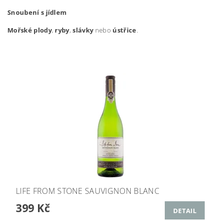
Snoubení s jídlem
Mořské plody
,
ryby
,
slávky
nebo
ústřice
.
LIFE FROM STONE SAUVIGNON BLANC
399 Kč
DETAIL